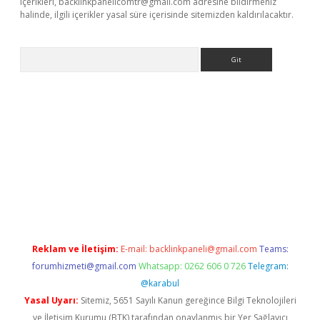
içerikleri,
backlinkpanelicomtr@gmail.com
adresine bildirmeniz
halinde, ilgili içerikler yasal süre içerisinde sitemizden kaldırılacaktır.
Arama
bet resmi sitesi
tulipbetgiris.org
Reklam ve İletişim:
E-mail:
backlinkpaneli@gmail.com
Teams:
forumhizmeti@gmail.com
Whatsapp: 0262 606 0 726
Telegram:
@karabul
Yasal Uyarı:
Sitemiz, 5651 Sayılı Kanun gereğince Bilgi Teknolojileri
ve İletişim Kurumu (BTK) tarafından onaylanmış bir Yer Sağlayıcı