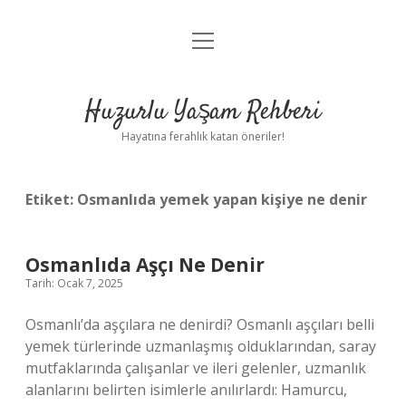
menüyü
Anasayfa
aç
Gizlilik Politikası
Huzurlu Yaşam Rehberi
Yasal Uyarı
Hayatına ferahlık katan öneriler!
Hakkımızda
Etiket:
Osmanlıda yemek yapan kişiye ne denir
Osmanlıda Aşçı Ne Denir
Tarih: Ocak 7, 2025
Osmanlı’da aşçılara ne denirdi? Osmanlı aşçıları belli
yemek türlerinde uzmanlaşmış olduklarından, saray
mutfaklarında çalışanlar ve ileri gelenler, uzmanlık
alanlarını belirten isimlerle anılırlardı: Hamurcu,