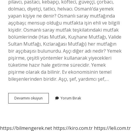
pilavcı, pastacı, kebapçı, köfteci, güveççi, çorbacı,
dolmacı, diyetçi, tatlıcı, helvacı. Osmanlı’da yemek
yapan kişiye ne denir? Osmanlı saray mutfağında
aşçıbaşı; mensup olduğu mutfakta işin ehli ve bilgili
kişidir. Osmanlı saray mutfak teşkilatındaki mutfak
bölümlerinde (Has Mutfak, Kuşhane Mutfağı, Valide
Sultan Mutfağı, Kızlarağası Mutfağı) her mutfağın
bir aşçıbaşısı bulunurdu. Aşçı diğer adı nedir? Yemek
pişirme, çeşitli yöntemler kullanarak yiyecekleri
tüketime hazır hale getirme sürecidir. Yemek
pişirme olarak da bilinir. Ev ekonomisinin temel
bileşenlerinden biridir. Aşçı, şef, yardımcı şef,…
Osmanlıda
Devamını okuyun
Yorum Bırak
Aşçı
Ne
Denir
https://bilmengerek.net
https://kiro.com.tr
https://leli.com.tr