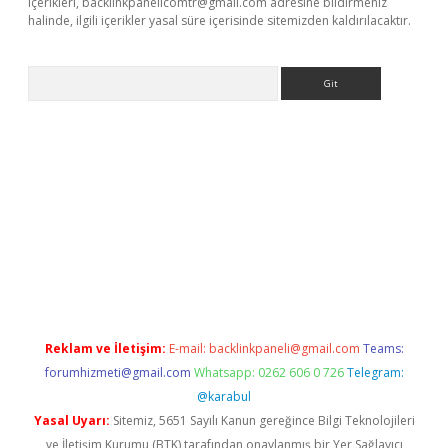
içerikleri,
backlinkpanelicomtr@gmail.com
adresine bildirmeniz
halinde, ilgili içerikler yasal süre içerisinde sitemizden kaldırılacaktır.
Arama
bet resmi sitesi
tulipbetgiris.org
Reklam ve İletişim:
E-mail:
backlinkpaneli@gmail.com
Teams:
forumhizmeti@gmail.com
Whatsapp: 0262 606 0 726
Telegram:
@karabul
Yasal Uyarı:
Sitemiz, 5651 Sayılı Kanun gereğince Bilgi Teknolojileri
ve İletişim Kurumu (BTK) tarafından onaylanmış bir Yer Sağlayıcı