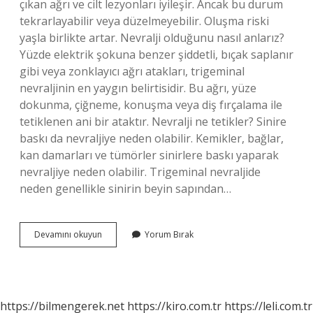
çıkan ağrı ve cilt lezyonları iyileşir. Ancak bu durum
tekrarlayabilir veya düzelmeyebilir. Oluşma riski
yaşla birlikte artar. Nevralji olduğunu nasıl anlarız?
Yüzde elektrik şokuna benzer şiddetli, bıçak saplanır
gibi veya zonklayıcı ağrı atakları, trigeminal
nevraljinin en yaygın belirtisidir. Bu ağrı, yüze
dokunma, çiğneme, konuşma veya diş fırçalama ile
tetiklenen ani bir ataktır. Nevralji ne tetikler? Sinire
baskı da nevraljiye neden olabilir. Kemikler, bağlar,
kan damarları ve tümörler sinirlere baskı yaparak
nevraljiye neden olabilir. Trigeminal nevraljide
neden genellikle sinirin beyin sapından…
Nevralji
Devamını okuyun
Yorum Bırak
Hastalığı
Nasıl
Bir
Hastalıktır
https://bilmengerek.net
https://kiro.com.tr
https://leli.com.tr