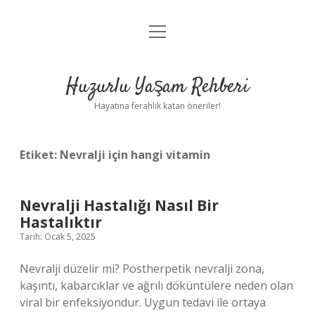
menüyü
Anasayfa
aç
Gizlilik Politikası
Huzurlu Yaşam Rehberi
Yasal Uyarı
Hayatına ferahlık katan öneriler!
Hakkımızda
Etiket:
Nevralji için hangi vitamin
Nevralji Hastalığı Nasıl Bir
Hastalıktır
Tarih: Ocak 5, 2025
Nevralji düzelir mi? Postherpetik nevralji zona,
kaşıntı, kabarcıklar ve ağrılı döküntülere neden olan
viral bir enfeksiyondur. Uygun tedavi ile ortaya