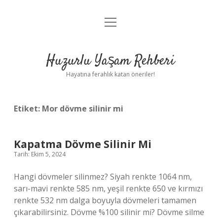
menüyü
Anasayfa
aç
Gizlilik Politikası
Huzurlu Yaşam Rehberi
Yasal Uyarı
Hayatına ferahlık katan öneriler!
Hakkımızda
Etiket:
Mor dövme silinir mi
Kapatma Dövme Silinir Mi
Tarih: Ekim 5, 2024
Hangi dövmeler silinmez? Siyah renkte 1064 nm,
sarı-mavi renkte 585 nm, yeşil renkte 650 ve kırmızı
renkte 532 nm dalga boyuyla dövmeleri tamamen
çıkarabilirsiniz. Dövme %100 silinir mi? Dövme silme