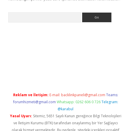
Arama
bet resmi sitesi
tulipbetgiris.org
Reklam ve İletişim:
E-mail:
backlinkpaneli@gmail.com
Teams:
forumhizmeti@gmail.com
Whatsapp: 0262 606 0 726
Telegram:
@karabul
Yasal Uyarı:
Sitemiz, 5651 Sayılı Kanun gereğince Bilgi Teknolojileri
ve İletişim Kurumu (BTK) tarafından onaylanmış bir Yer Sağlayıcı
olarak hizmet vermektedir. Bu nedenle, sitedeki içerikleri proaktif