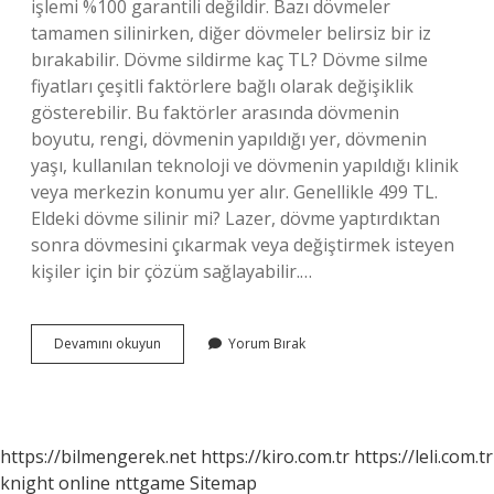
işlemi %100 garantili değildir. Bazı dövmeler
tamamen silinirken, diğer dövmeler belirsiz bir iz
bırakabilir. Dövme sildirme kaç TL? Dövme silme
fiyatları çeşitli faktörlere bağlı olarak değişiklik
gösterebilir. Bu faktörler arasında dövmenin
boyutu, rengi, dövmenin yapıldığı yer, dövmenin
yaşı, kullanılan teknoloji ve dövmenin yapıldığı klinik
veya merkezin konumu yer alır. Genellikle 499 TL.
Eldeki dövme silinir mi? Lazer, dövme yaptırdıktan
sonra dövmesini çıkarmak veya değiştirmek isteyen
kişiler için bir çözüm sağlayabilir.…
Kapatma
Devamını okuyun
Yorum Bırak
Dövme
Silinir
Mi
https://bilmengerek.net
https://kiro.com.tr
https://leli.com.tr
knight online
nttgame
Sitemap