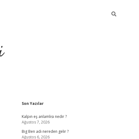
i
Sidebar
Son Yazılar
grandoperabet resm
Kalpın eş anlamlısı nedir ?
Ağustos 7, 2026
Big Ben adı nereden gelir ?
Ağustos 6, 2026