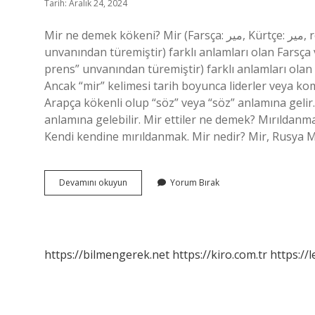
Tarih: Aralık 24, 2024
Mir ne demek kökeni? Mir (Farsça: مير‎, Kürtçe: میر‎, romanize: Mîr) (Arapça Emir “üstün, general, prens”
unvanından türemiştir) farklı anlamları olan Farsça 
prens” unvanından türemiştir) farklı anlamları olan 
Ancak “mir” kelimesi tarih boyunca liderler veya kom
Arapça kökenli olup “söz” veya “söz” anlamına geli
anlamına gelebilir. Mir ettiler ne demek? Mırıldan
Kendi kendine mırıldanmak. Mir nedir? Mir, Rusya 
Mir
Devamını okuyun
Yorum Bırak
Kime
Denir
https://bilmengerek.net
https://kiro.com.tr
https://l