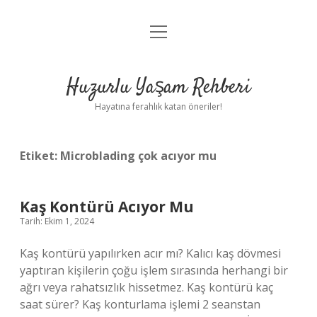
menüyü
Anasayfa
aç
Gizlilik Politikası
Huzurlu Yaşam Rehberi
Yasal Uyarı
Hayatına ferahlık katan öneriler!
Hakkımızda
Etiket:
Microblading çok acıyor mu
Kaş Kontürü Acıyor Mu
Tarih: Ekim 1, 2024
Kaş kontürü yapılırken acır mı? Kalıcı kaş dövmesi
yaptıran kişilerin çoğu işlem sırasında herhangi bir
ağrı veya rahatsızlık hissetmez. Kaş kontürü kaç
saat sürer? Kaş konturlama işlemi 2 seanstan