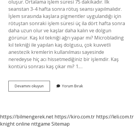
oluşur. Ortalama işlem süresi 75 dakikadır. İlk
seanstan 3-4 hafta sonra rötuş seansı yapılmalıdır.
İşlem sırasında kaşlara pigmentler uygulandığı için
rötuştan sonraki işlem süresi üç ila dört hafta sonra
daha uzun olur ve kaşlar daha kalın ve dolgun
görünür. Kaş kıl tekniği ağrı yapar mı? Microblading
kıl tekniği ile yapılan kaş dolgusu, çok kuvvetli
anestezik kremlerin kullanılması sayesinde
neredeyse hiç acı hissetmediğiniz bir işlemdir. Kaş
kontürü sonrası kaş çıkar mı? 1.…
Kaş
Devamını okuyun
Yorum Bırak
Kontürü
Acıyor
Mu
https://bilmengerek.net
https://kiro.com.tr
https://leli.com.tr
knight online
nttgame
Sitemap