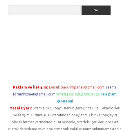
Arama
abet resmi sitesi
tulipbetgiris.org
Reklam ve İletişim:
E-mail:
backlinkpaneli@gmail.com
Teams:
forumhizmeti@gmail.com
Whatsapp: 0262 606 0 726
Telegram:
@karabul
Yasal Uyarı:
Sitemiz, 5651 Sayılı Kanun gereğince Bilgi Teknolojileri
ve İletişim Kurumu (BTK) tarafından onaylanmış bir Yer Sağlayıcı
olarak hizmet vermektedir. Bu nedenle, sitedeki içerikleri proaktif
olarak denetleme veya araştırma yükümlülüğümüz bulunmamaktadır.