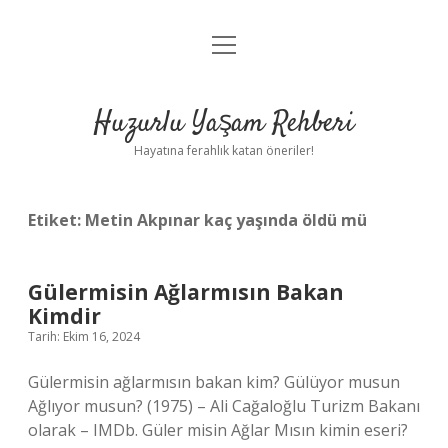
menüyü
Anasayfa
aç
Gizlilik Politikası
Huzurlu Yaşam Rehberi
Yasal Uyarı
Hayatına ferahlık katan öneriler!
Hakkımızda
Etiket:
Metin Akpınar kaç yaşında öldü mü
Gülermisin Ağlarmısın Bakan
Kimdir
Tarih: Ekim 16, 2024
Gülermisin ağlarmısın bakan kim? Gülüyor musun
Ağlıyor musun? (1975) – Ali Cağaloğlu Turizm Bakanı
olarak – IMDb. Güler misin Ağlar Mısın kimin eseri?