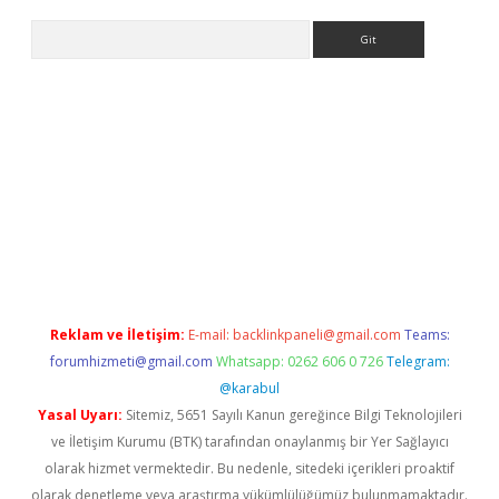
Arama
bet resmi sitesi
tulipbetgiris.org
Reklam ve İletişim:
E-mail:
backlinkpaneli@gmail.com
Teams:
forumhizmeti@gmail.com
Whatsapp: 0262 606 0 726
Telegram:
@karabul
Yasal Uyarı:
Sitemiz, 5651 Sayılı Kanun gereğince Bilgi Teknolojileri
ve İletişim Kurumu (BTK) tarafından onaylanmış bir Yer Sağlayıcı
olarak hizmet vermektedir. Bu nedenle, sitedeki içerikleri proaktif
olarak denetleme veya araştırma yükümlülüğümüz bulunmamaktadır.