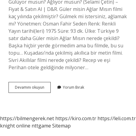
Gülüyor musun? Ağlıyor musun? (Selami Çetin) –
Fiyat & Satın Al | D&R. Güler misin Ağlar Mısın filmi
kaç yılında çekilmiştir? Gülmek mi istersiniz, ağlamak
mı? Yönetmen: Osman Fahir Seden Renk: Renkli
Yayın tarihi(leri) 1975 Süre: 93 dk. Ülke: Türkiye 9
satır daha Güler misin Ağlar Mısın nerede çekildi?
Başka hiçbir yerde görmedim ama bu filmde, bu su
topu… Kuşadası’nda çekilmiş akıllıca bir metin filmi.
Sivri Akıllılar filmi nerede çekildi? Recep ve eşi
Perihan otele geldiğinde milyoner…
Gülermisin
Devamını okuyun
Yorum Bırak
Ağlarmısın
Bakan
Kimdir
https://bilmengerek.net
https://kiro.com.tr
https://leli.com.tr
knight online
nttgame
Sitemap