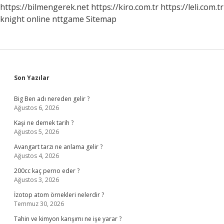
https://bilmengerek.net
https://kiro.com.tr
https://leli.com.tr
knight online
nttgame
Sitemap
Sidebar
Son Yazılar
Big Ben adı nereden gelir ?
Ağustos 6, 2026
Kaşi ne demek tarih ?
Ağustos 5, 2026
Avangart tarzı ne anlama gelir ?
Ağustos 4, 2026
200cc kaç perno eder ?
Ağustos 3, 2026
İzotop atom örnekleri nelerdir ?
Temmuz 30, 2026
Tahin ve kimyon karışımı ne işe yarar ?