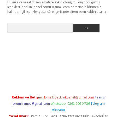
Hukuka ve yasal düzenlemelere aykırı olduğunu düşündüğünüz
içerikleri,
backlinkpanelicomtr@gmail.com
adresine bildirmeniz
halinde, ilgili içerikler yasal süre içerisinde sitemizden kaldırılacaktır.
Arama
randoperabet resmi sitesi
tulipbetgiris.org
Reklam ve İletişim:
E-mail:
backlinkpaneli@gmail.com
Teams:
forumhizmeti@gmail.com
Whatsapp: 0262 606 0 726
Telegram:
@karabul
Yasal Uyarı:
Sitemiz, 5651 Sayılı Kanun gereğince Bilgi Teknolojileri