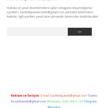
Hukuka ve yasal düzenlemelere aykırı olduğunu düşündüğünüz
içerikleri,
backlinkpanelicomtr@gmail.com
adresine bildirmeniz
halinde, ilgili içerikler yasal süre içerisinde sitemizden kaldırılacaktır.
Arama
bet resmi sitesi
tulipbetgiris.org
Reklam ve İletişim:
E-mail:
backlinkpaneli@gmail.com
Teams:
forumhizmeti@gmail.com
Whatsapp: 0262 606 0 726
Telegram:
@karabul