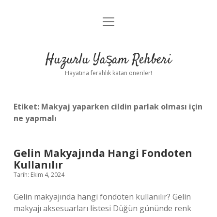
menüyü
Anasayfa
aç
Gizlilik Politikası
Huzurlu Yaşam Rehberi
Yasal Uyarı
Hayatına ferahlık katan öneriler!
Hakkımızda
Etiket:
Makyaj yaparken cildin parlak olması için
ne yapmalı
Gelin Makyajında Hangi Fondoten
Kullanılır
Tarih: Ekim 4, 2024
Gelin makyajında hangi fondöten kullanılır? Gelin
makyajı aksesuarları listesi Düğün gününde renk