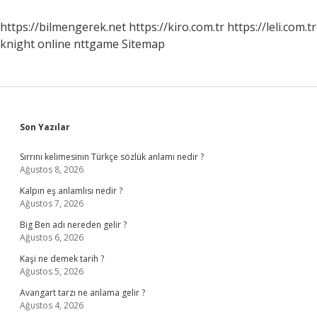
Kullanılır
https://bilmengerek.net
https://kiro.com.tr
https://leli.com.tr
knight online
nttgame
Sitemap
Sidebar
Son Yazılar
Sırrını kelimesinin Türkçe sözlük anlamı nedir ?
Ağustos 8, 2026
Kalpın eş anlamlısı nedir ?
Ağustos 7, 2026
Big Ben adı nereden gelir ?
Ağustos 6, 2026
Kaşi ne demek tarih ?
Ağustos 5, 2026
Avangart tarzı ne anlama gelir ?
Ağustos 4, 2026