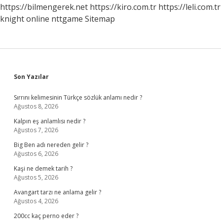
https://bilmengerek.net
https://kiro.com.tr
https://leli.com.tr
knight online
nttgame
Sitemap
Sidebar
Son Yazılar
Sırrını kelimesinin Türkçe sözlük anlamı nedir ?
Ağustos 8, 2026
Kalpın eş anlamlısı nedir ?
Ağustos 7, 2026
Big Ben adı nereden gelir ?
Ağustos 6, 2026
Kaşi ne demek tarih ?
Ağustos 5, 2026
Avangart tarzı ne anlama gelir ?
Ağustos 4, 2026
200cc kaç perno eder ?