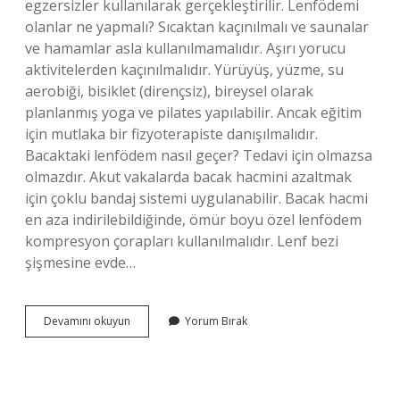
egzersizler kullanılarak gerçekleştirilir. Lenfödemi
olanlar ne yapmalı? Sıcaktan kaçınılmalı ve saunalar
ve hamamlar asla kullanılmamalıdır. Aşırı yorucu
aktivitelerden kaçınılmalıdır. Yürüyüş, yüzme, su
aerobiği, bisiklet (dirençsiz), bireysel olarak
planlanmış yoga ve pilates yapılabilir. Ancak eğitim
için mutlaka bir fizyoterapiste danışılmalıdır.
Bacaktaki lenfödem nasıl geçer? Tedavi için olmazsa
olmazdır. Akut vakalarda bacak hacmini azaltmak
için çoklu bandaj sistemi uygulanabilir. Bacak hacmi
en aza indirilebildiğinde, ömür boyu özel lenfödem
kompresyon çorapları kullanılmalıdır. Lenf bezi
şişmesine evde…
Lenfödem
Devamını okuyun
Yorum Bırak
Şişliğine
Ne
Iyi
Gelir