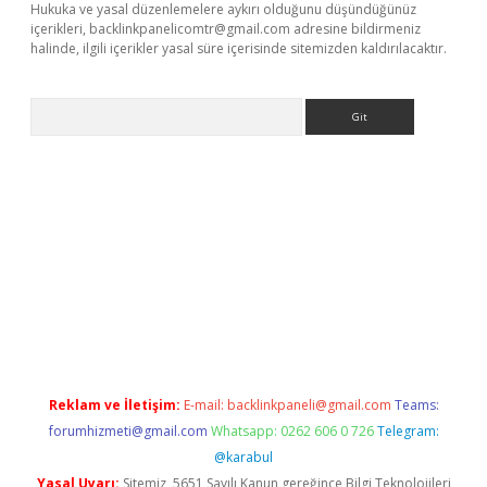
Hukuka ve yasal düzenlemelere aykırı olduğunu düşündüğünüz
içerikleri,
backlinkpanelicomtr@gmail.com
adresine bildirmeniz
halinde, ilgili içerikler yasal süre içerisinde sitemizden kaldırılacaktır.
Arama
abet resmi sitesi
tulipbetgiris.org
Reklam ve İletişim:
E-mail:
backlinkpaneli@gmail.com
Teams:
forumhizmeti@gmail.com
Whatsapp: 0262 606 0 726
Telegram:
@karabul
Yasal Uyarı:
Sitemiz, 5651 Sayılı Kanun gereğince Bilgi Teknolojileri