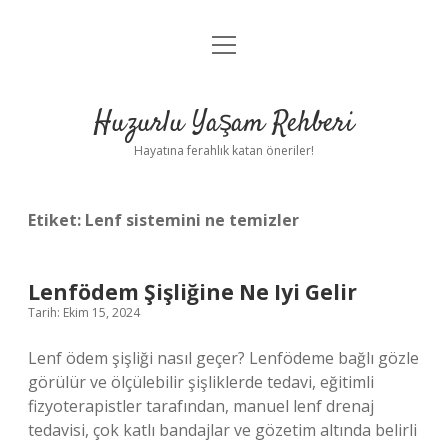
menüyü
Anasayfa
aç
Gizlilik Politikası
Huzurlu Yaşam Rehberi
Yasal Uyarı
Hayatına ferahlık katan öneriler!
Hakkımızda
Etiket:
Lenf sistemini ne temizler
Lenfödem Şişliğine Ne Iyi Gelir
Tarih: Ekim 15, 2024
Lenf ödem şişliği nasıl geçer? Lenfödeme bağlı gözle
görülür ve ölçülebilir şişliklerde tedavi, eğitimli
fizyoterapistler tarafından, manuel lenf drenaj
tedavisi, çok katlı bandajlar ve gözetim altında belirli