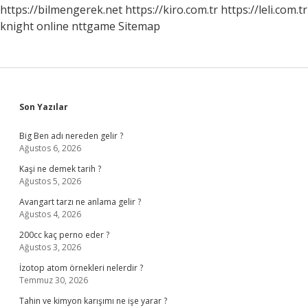
https://bilmengerek.net
https://kiro.com.tr
https://leli.com.tr
knight online
nttgame
Sitemap
Sidebar
Son Yazılar
Big Ben adı nereden gelir ?
Ağustos 6, 2026
Kaşi ne demek tarih ?
Ağustos 5, 2026
Avangart tarzı ne anlama gelir ?
Ağustos 4, 2026
200cc kaç perno eder ?
Ağustos 3, 2026
İzotop atom örnekleri nelerdir ?
Temmuz 30, 2026
Tahin ve kimyon karışımı ne işe yarar ?