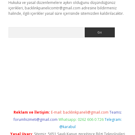
Hukuka ve yasal düzenlemelere aykırı olduğunu düşündüğünüz
içerikleri,
backlinkpanelicomtr@gmail.com
adresine bildirmeniz
halinde, ilgili içerikler yasal süre içerisinde sitemizden kaldırılacaktır.
Arama
perabet resmi sitesi
tulipbetgiris.org
Reklam ve İletişim:
E-mail:
backlinkpaneli@gmail.com
Teams:
forumhizmeti@gmail.com
Whatsapp: 0262 606 0 726
Telegram:
@karabul
Yasal Uyarı:
Sitemiz, 5651 Sayılı Kanun gereğince Bilgi Teknolojileri