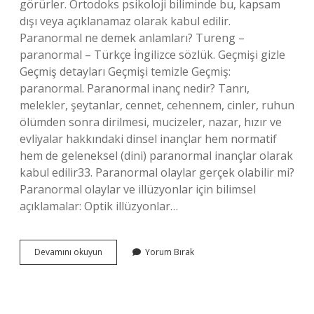
görürler. Ortodoks psikoloji biliminde bu, kapsam
dışı veya açıklanamaz olarak kabul edilir.
Paranormal ne demek anlamları? Tureng –
paranormal – Türkçe İngilizce sözlük. Geçmişi gizle
Geçmiş detayları Geçmişi temizle Geçmiş:
paranormal. Paranormal inanç nedir? Tanrı,
melekler, şeytanlar, cennet, cehennem, cinler, ruhun
ölümden sonra dirilmesi, mucizeler, nazar, hızır ve
evliyalar hakkındaki dinsel inançlar hem normatif
hem de geleneksel (dini) paranormal inançlar olarak
kabul edilir33. Paranormal olaylar gerçek olabilir mi?
Paranormal olaylar ve illüzyonlar için bilimsel
açıklamalar: Optik illüzyonlar…
Paranormal
Devamını okuyun
Yorum Bırak
Seans
Ne
Demek