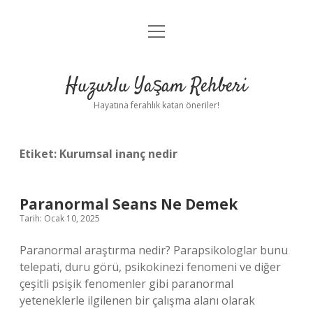
menüyü
Anasayfa
aç
Gizlilik Politikası
Huzurlu Yaşam Rehberi
Yasal Uyarı
Hayatına ferahlık katan öneriler!
Hakkımızda
Etiket:
Kurumsal inanç nedir
Paranormal Seans Ne Demek
Tarih: Ocak 10, 2025
Paranormal araştırma nedir? Parapsikologlar bunu
telepati, duru görü, psikokinezi fenomeni ve diğer
çeşitli psişik fenomenler gibi paranormal
yeteneklerle ilgilenen bir çalışma alanı olarak