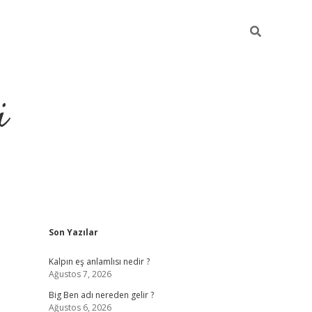
i
Sidebar
Son Yazılar
grandoperabet resm
Kalpın eş anlamlısı nedir ?
Ağustos 7, 2026
Big Ben adı nereden gelir ?
Ağustos 6, 2026