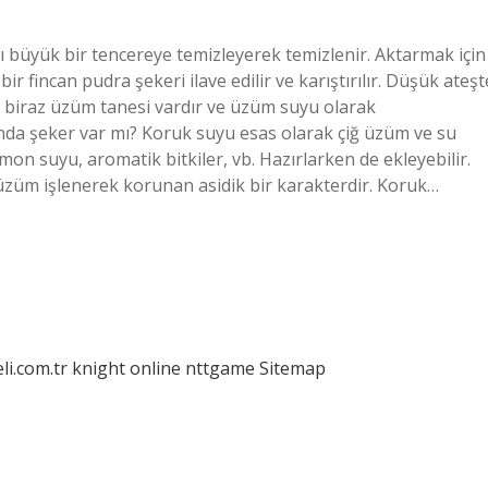
ı büyük bir tencereye temizleyerek temizlenir. Aktarmak için
ir fincan pudra şekeri ilave edilir ve karıştırılır. Düşük ateşt
e biraz üzüm tanesi vardır ve üzüm suyu olarak
unda şeker var mı? Koruk suyu esas olarak çiğ üzüm ve su
mon suyu, aromatik bitkiler, vb. Hazırlarken de ekleyebilir.
 üzüm işlenerek korunan asidik bir karakterdir. Koruk…
eli.com.tr
knight online
nttgame
Sitemap