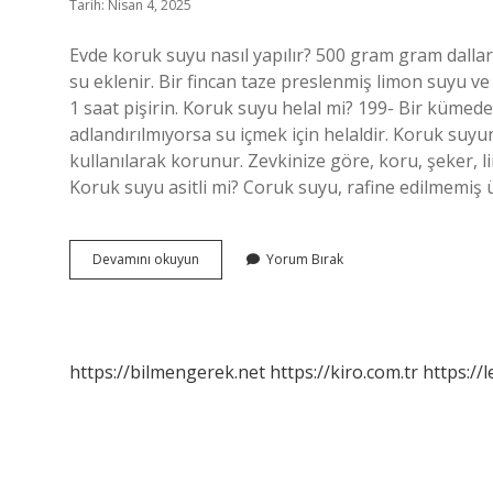
Tarih: Nisan 4, 2025
Evde koruk suyu nasıl yapılır? 500 gram gram dallar
su eklenir. Bir fincan taze preslenmiş limon suyu ve b
1 saat pişirin. Koruk suyu helal mi? 199- Bir kümed
adlandırılmıyorsa su içmek için helaldir. Koruk suy
kullanılarak korunur. Zevkinize göre, koru, şeker, li
Koruk suyu asitli mi? Coruk suyu, rafine edilmemiş
Koruk
Devamını okuyun
Yorum Bırak
Suyu
Içinde
Ne
Var
https://bilmengerek.net
https://kiro.com.tr
https://l