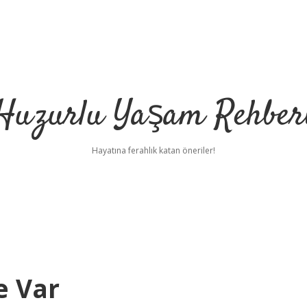
Huzurlu Yaşam Rehber
Hayatına ferahlık katan öneriler!
e Var