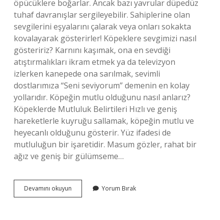
öpücüklere boğarlar. Ancak bazı yavrular düpedüz
tuhaf davranışlar sergileyebilir. Sahiplerine olan
sevgilerini eşyalarını çalarak veya onları sokakta
kovalayarak gösterirler! Köpeklere sevgimizi nasıl
gösteririz? Karnını kaşımak, ona en sevdiği
atıştırmalıkları ikram etmek ya da televizyon
izlerken kanepede ona sarılmak, sevimli
dostlarımıza “Seni seviyorum” demenin en kolay
yollarıdır. Köpeğin mutlu olduğunu nasıl anlarız?
Köpeklerde Mutluluk Belirtileri Hızlı ve geniş
hareketlerle kuyruğu sallamak, köpeğin mutlu ve
heyecanlı olduğunu gösterir. Yüz ifadesi de
mutluluğun bir işaretidir. Masum gözler, rahat bir
ağız ve geniş bir gülümseme…
Köpeğin
Devamını okuyun
Yorum Bırak
Sizi
Sevdiğini
Nasıl