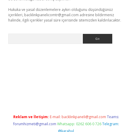
Hukuka ve yasal düzenlemelere aykırı olduğunu düşündüğünüz
içerikleri,
backlinkpanelicomtr@gmail.com
adresine bildirmeniz
halinde, ilgili içerikler yasal süre içerisinde sitemizden kaldırılacaktır.
Arama
bet resmi sitesi
tulipbetgiris.org
Reklam ve İletişim:
E-mail:
backlinkpaneli@gmail.com
Teams:
forumhizmeti@gmail.com
Whatsapp: 0262 606 0 726
Telegram:
@karabul