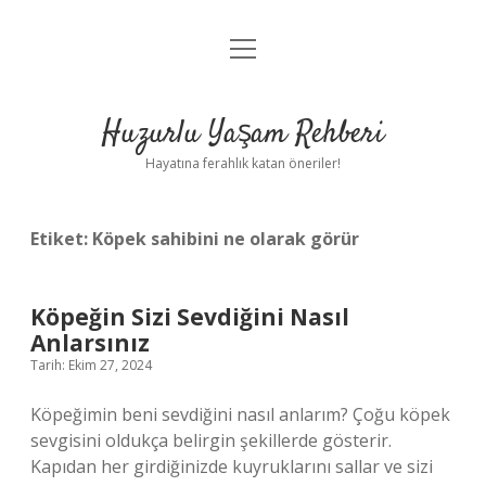
menüyü
Anasayfa
aç
Gizlilik Politikası
Huzurlu Yaşam Rehberi
Yasal Uyarı
Hayatına ferahlık katan öneriler!
Hakkımızda
Etiket:
Köpek sahibini ne olarak görür
Köpeğin Sizi Sevdiğini Nasıl
Anlarsınız
Tarih: Ekim 27, 2024
Köpeğimin beni sevdiğini nasıl anlarım? Çoğu köpek
sevgisini oldukça belirgin şekillerde gösterir.
Kapıdan her girdiğinizde kuyruklarını sallar ve sizi