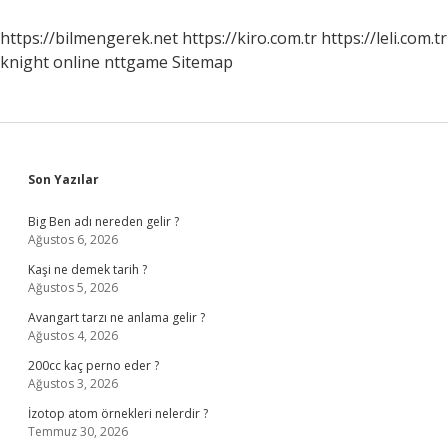
Anlarsınız
https://bilmengerek.net
https://kiro.com.tr
https://leli.com.tr
knight online
nttgame
Sitemap
Sidebar
Son Yazılar
Big Ben adı nereden gelir ?
Ağustos 6, 2026
Kaşi ne demek tarih ?
Ağustos 5, 2026
Avangart tarzı ne anlama gelir ?
Ağustos 4, 2026
200cc kaç perno eder ?
Ağustos 3, 2026
İzotop atom örnekleri nelerdir ?
Temmuz 30, 2026