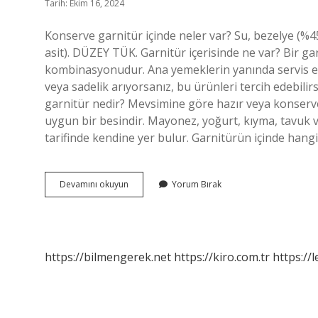
Tarih: Ekim 16, 2024
Konserve garnitür içinde neler var? Su, bezelye (%45)
asit). DÜZEY TÜK. Garnitür içerisinde ne var? Bir ga
kombinasyonudur. Ana yemeklerin yanında servis edi
veya sadelik arıyorsanız, bu ürünleri tercih edebilirs
garnitür nedir? Mevsimine göre hazır veya konserve
uygun bir besindir. Mayonez, yoğurt, kıyma, tavuk v
tarifinde kendine yer bulur. Garnitürün içinde hang
Hazır
Devamını okuyun
Yorum Bırak
Garnitür
Içinde
Ne
Var
https://bilmengerek.net
https://kiro.com.tr
https://l