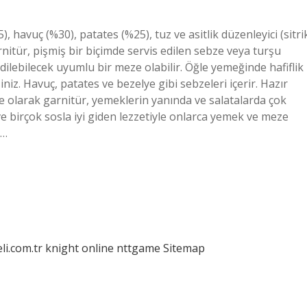
, havuç (%30), patates (%25), tuz ve asitlik düzenleyici (sitri
rnitür, pişmiş bir biçimde servis edilen sebze veya turşu
lebilecek uyumlu bir meze olabilir. Öğle yemeğinde hafiflik
iniz. Havuç, patates ve bezelye gibi sebzeleri içerir. Hazır
 olarak garnitür, yemeklerin yanında ve salatalarda çok
e birçok sosla iyi giden lezzetiyle onlarca yemek ve meze
i…
eli.com.tr
knight online
nttgame
Sitemap