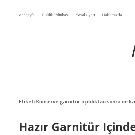
Anasayfa
Gizlilik Politikası
Yasal Uyarı
Hakkımızda
Etiket:
Konserve garnitür açıldıktan sonra ne kad
Hazır Garnitür Içind