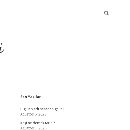
i
Sidebar
Son Yazılar
grandoperabet resm
Big Ben adı nereden gelir ?
Ağustos 6, 2026
Kaşi ne demek tarih ?
Ağustos 5, 2026