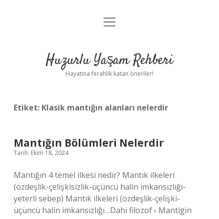
menüyü
Anasayfa
aç
Gizlilik Politikası
Huzurlu Yaşam Rehberi
Yasal Uyarı
Hayatına ferahlık katan öneriler!
Hakkımızda
Etiket:
Klasik mantığın alanları nelerdir
Mantığın Bölümleri Nelerdir
Tarih: Ekim 18, 2024
Mantığın 4 temel ilkesi nedir? Mantık ilkeleri
(özdeşlik-çelişkisizlik-üçüncü halin imkansızlığı-
yeterli sebep) Mantık ilkeleri (özdeşlik-çelişki-
üçüncü halin imkansızlığı…Dahi filozof › Mantigin