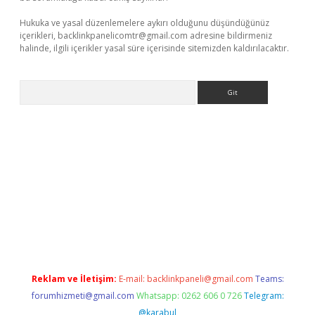
Hukuka ve yasal düzenlemelere aykırı olduğunu düşündüğünüz
içerikleri,
backlinkpanelicomtr@gmail.com
adresine bildirmeniz
halinde, ilgili içerikler yasal süre içerisinde sitemizden kaldırılacaktır.
Arama
bet resmi sitesi
tulipbetgiris.org
Reklam ve İletişim:
E-mail:
backlinkpaneli@gmail.com
Teams:
forumhizmeti@gmail.com
Whatsapp: 0262 606 0 726
Telegram:
@karabul