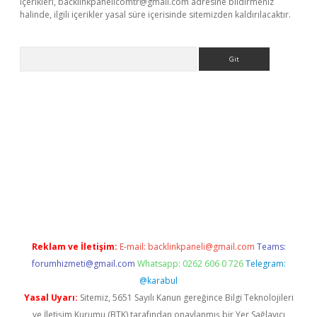
içerikleri,
backlinkpanelicomtr@gmail.com
adresine bildirmeniz
halinde, ilgili içerikler yasal süre içerisinde sitemizden kaldırılacaktır.
Arama
abet resmi sitesi
tulipbetgiris.org
Reklam ve İletişim:
E-mail:
backlinkpaneli@gmail.com
Teams:
forumhizmeti@gmail.com
Whatsapp: 0262 606 0 726
Telegram:
@karabul
Yasal Uyarı:
Sitemiz, 5651 Sayılı Kanun gereğince Bilgi Teknolojileri
ve İletişim Kurumu (BTK) tarafından onaylanmış bir Yer Sağlayıcı