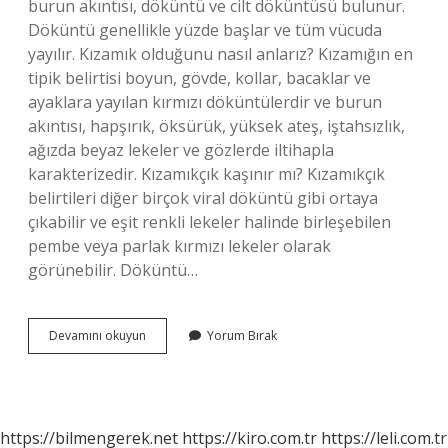
burun akıntısı, döküntü ve cilt döküntüsü bulunur.
Döküntü genellikle yüzde başlar ve tüm vücuda
yayılır. Kızamık olduğunu nasıl anlarız? Kızamığın en
tipik belirtisi boyun, gövde, kollar, bacaklar ve
ayaklara yayılan kırmızı döküntülerdir ve burun
akıntısı, hapşırık, öksürük, yüksek ateş, iştahsızlık,
ağızda beyaz lekeler ve gözlerde iltihapla
karakterizedir. Kızamıkçık kaşınır mı? Kızamıkçık
belirtileri diğer birçok viral döküntü gibi ortaya
çıkabilir ve eşit renkli lekeler halinde birleşebilen
pembe veya parlak kırmızı lekeler olarak
görünebilir. Döküntü…
Kızamık
Devamını okuyun
Yorum Bırak
Kaşıntı
Yapar
Mı
https://bilmengerek.net
https://kiro.com.tr
https://leli.com.tr