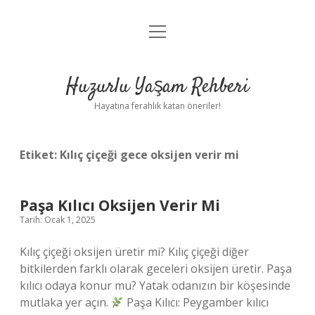
menüyü
Anasayfa
aç
Gizlilik Politikası
Huzurlu Yaşam Rehberi
Yasal Uyarı
Hayatına ferahlık katan öneriler!
Hakkımızda
Etiket:
Kılıç çiçeği gece oksijen verir mi
Paşa Kılıcı Oksijen Verir Mi
Tarih: Ocak 1, 2025
Kılıç çiçeği oksijen üretir mi? Kılıç çiçeği diğer
bitkilerden farklı olarak geceleri oksijen üretir. Paşa
kılıcı odaya konur mu? Yatak odanızın bir köşesinde
mutlaka yer açın.
Paşa Kılıcı: Peygamber kılıcı