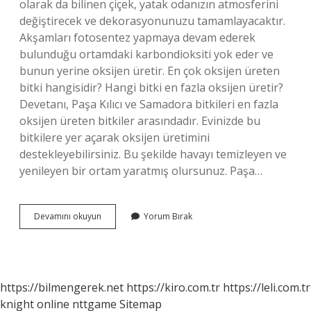
olarak da bilinen çiçek, yatak odanızın atmosferini
değiştirecek ve dekorasyonunuzu tamamlayacaktır.
Akşamları fotosentez yapmaya devam ederek
bulunduğu ortamdaki karbondioksiti yok eder ve
bunun yerine oksijen üretir. En çok oksijen üreten
bitki hangisidir? Hangi bitki en fazla oksijen üretir?
Devetanı, Paşa Kılıcı ve Samadora bitkileri en fazla
oksijen üreten bitkiler arasındadır. Evinizde bu
bitkilere yer açarak oksijen üretimini
destekleyebilirsiniz. Bu şekilde havayı temizleyen ve
yenileyen bir ortam yaratmış olursunuz. Paşa…
Paşa
Devamını okuyun
Yorum Bırak
Kılıcı
Oksijen
Verir
Mi
https://bilmengerek.net
https://kiro.com.tr
https://leli.com.tr
knight online
nttgame
Sitemap