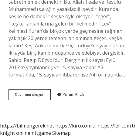
sabretmemek demektir. Bu, Allah Teala ve Resulü
Muhammed (s.a.v.)’in yasakladığı şeydir. Kuranda
keşke ne demek? “Keşke öyle olsaydı”, “eğer”,
“keşke” anlamlarına gelen bir kelimedir. “Lev”
kelimesi Kuran’da birçok yerde geçmesine rağmen,
yaklaşık 20 yerde temenni anlamında geçer. Keşke
kimin? Keş, Ankara merkezli, Türkiye’de yayınlanan
iki ayda bir çıkan bir düşünce ve edebiyat dergisidir.
Sahibi Ragıp Düzyol’dur. Derginin ilk sayısı Eylül
2013’te yayınlanmış ve 15. sayıya kadar A5
formatında, 15. sayıdan itibaren ise A4 formatında…
Keşke
Devamını okuyun
Yorum Bırak
Kimin
Sözü
https://bilmengerek.net
https://kiro.com.tr
https://leli.com.tr
knight online
nttgame
Sitemap