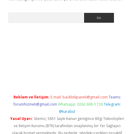
Arama
abet resmi sitesi
tulipbetgiris.org
Reklam ve İletişim:
E-mail:
backlinkpaneli@gmail.com
Teams:
forumhizmeti@gmail.com
Whatsapp: 0262 606 0 726
Telegram:
@karabul
Yasal Uyarı:
Sitemiz, 5651 Sayılı Kanun gereğince Bilgi Teknolojileri
ve İletişim Kurumu (BTK) tarafından onaylanmış bir Yer Sağlayıcı
olarak hizmet vermektedir. Bu nedenle, sitedeki içerikleri proaktif