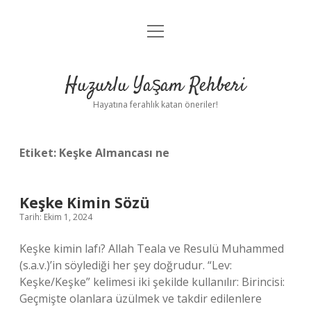
menüyü
Anasayfa
aç
Gizlilik Politikası
Huzurlu Yaşam Rehberi
Yasal Uyarı
Hayatına ferahlık katan öneriler!
Hakkımızda
Etiket:
Keşke Almancası ne
Keşke Kimin Sözü
Tarih: Ekim 1, 2024
Keşke kimin lafı? Allah Teala ve Resulü Muhammed
(s.a.v.)’in söylediği her şey doğrudur. “Lev:
Keşke/Keşke” kelimesi iki şekilde kullanılır: Birincisi:
Geçmişte olanlara üzülmek ve takdir edilenlere