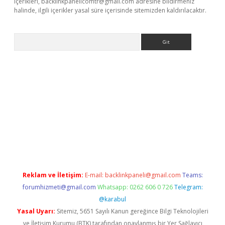
içerikleri,
backlinkpanelicomtr@gmail.com
adresine bildirmeniz
halinde, ilgili içerikler yasal süre içerisinde sitemizden kaldırılacaktır.
Arama
bet resmi sitesi
tulipbetgiris.org
Reklam ve İletişim:
E-mail:
backlinkpaneli@gmail.com
Teams:
forumhizmeti@gmail.com
Whatsapp: 0262 606 0 726
Telegram:
@karabul
Yasal Uyarı:
Sitemiz, 5651 Sayılı Kanun gereğince Bilgi Teknolojileri
ve İletişim Kurumu (BTK) tarafından onaylanmış bir Yer Sağlayıcı