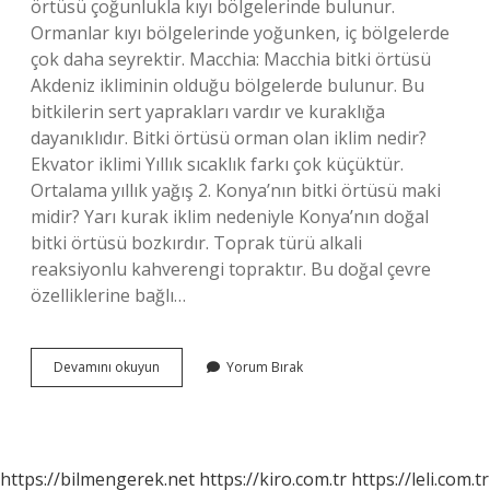
örtüsü çoğunlukla kıyı bölgelerinde bulunur.
Ormanlar kıyı bölgelerinde yoğunken, iç bölgelerde
çok daha seyrektir. Macchia: Macchia bitki örtüsü
Akdeniz ikliminin olduğu bölgelerde bulunur. Bu
bitkilerin sert yaprakları vardır ve kuraklığa
dayanıklıdır. Bitki örtüsü orman olan iklim nedir?
Ekvator iklimi Yıllık sıcaklık farkı çok küçüktür.
Ortalama yıllık yağış 2. Konya’nın bitki örtüsü maki
midir? Yarı kurak iklim nedeniyle Konya’nın doğal
bitki örtüsü bozkırdır. Toprak türü alkali
reaksiyonlu kahverengi topraktır. Bu doğal çevre
özelliklerine bağlı…
Maki
Devamını okuyun
Yorum Bırak
Hangi
Iklimin
Bitki
Örtüsüdür
https://bilmengerek.net
https://kiro.com.tr
https://leli.com.tr