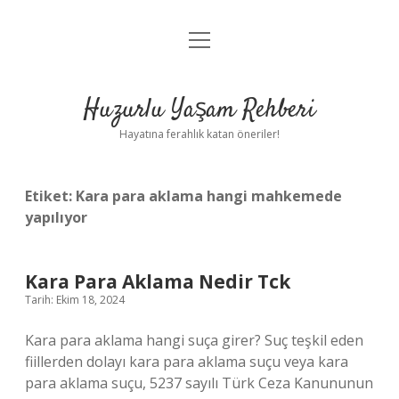
menüyü
Anasayfa
aç
Gizlilik Politikası
Huzurlu Yaşam Rehberi
Yasal Uyarı
Hayatına ferahlık katan öneriler!
Hakkımızda
Etiket:
Kara para aklama hangi mahkemede
yapılıyor
Kara Para Aklama Nedir Tck
Tarih: Ekim 18, 2024
Kara para aklama hangi suça girer? Suç teşkil eden
fiillerden dolayı kara para aklama suçu veya kara
para aklama suçu, 5237 sayılı Türk Ceza Kanununun