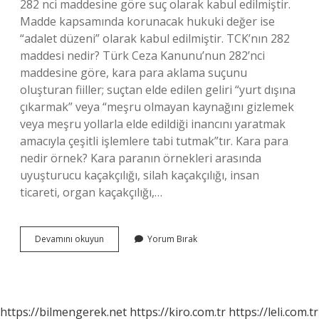
282 nci maddesine göre suç olarak kabul edilmiştir.
Madde kapsamında korunacak hukuki değer ise
“adalet düzeni” olarak kabul edilmiştir. TCK’nın 282
maddesi nedir? Türk Ceza Kanunu’nun 282’nci
maddesine göre, kara para aklama suçunu
oluşturan fiiller; suçtan elde edilen geliri “yurt dışına
çıkarmak” veya “meşru olmayan kaynağını gizlemek
veya meşru yollarla elde edildiği inancını yaratmak
amacıyla çeşitli işlemlere tabi tutmak”tır. Kara para
nedir örnek? Kara paranın örnekleri arasında
uyuşturucu kaçakçılığı, silah kaçakçılığı, insan
ticareti, organ kaçakçılığı,…
Kara
Devamını okuyun
Yorum Bırak
Para
Aklama
Nedir
Tck
https://bilmengerek.net
https://kiro.com.tr
https://leli.com.tr