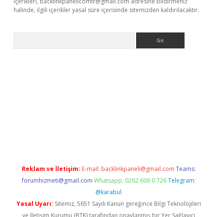
içerikleri,
backlinkpanelicomtr@gmail.com
adresine bildirmeniz
halinde, ilgili içerikler yasal süre içerisinde sitemizden kaldırılacaktır.
Arama
bet resmi sitesi
tulipbetgiris.org
Reklam ve İletişim:
E-mail:
backlinkpaneli@gmail.com
Teams:
forumhizmeti@gmail.com
Whatsapp: 0262 606 0 726
Telegram:
@karabul
Yasal Uyarı:
Sitemiz, 5651 Sayılı Kanun gereğince Bilgi Teknolojileri
ve İletişim Kurumu (BTK) tarafından onaylanmış bir Yer Sağlayıcı