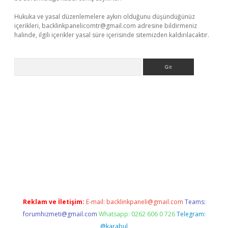
Hukuka ve yasal düzenlemelere aykırı olduğunu düşündüğünüz
içerikleri,
backlinkpanelicomtr@gmail.com
adresine bildirmeniz
halinde, ilgili içerikler yasal süre içerisinde sitemizden kaldırılacaktır.
Arama
bet resmi sitesi
tulipbetgiris.org
Reklam ve İletişim:
E-mail:
backlinkpaneli@gmail.com
Teams:
forumhizmeti@gmail.com
Whatsapp: 0262 606 0 726
Telegram:
@karabul