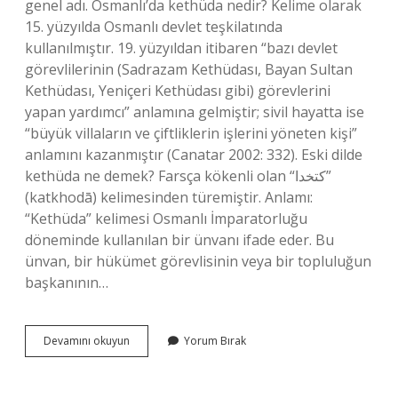
genel adı. Osmanlı’da kethüda nedir? Kelime olarak
15. yüzyılda Osmanlı devlet teşkilatında
kullanılmıştır. 19. yüzyıldan itibaren “bazı devlet
görevlilerinin (Sadrazam Kethüdası, Bayan Sultan
Kethüdası, Yeniçeri Kethüdası gibi) görevlerini
yapan yardımcı” anlamına gelmiştir; sivil hayatta ise
“büyük villaların ve çiftliklerin işlerini yöneten kişi”
anlamını kazanmıştır (Canatar 2002: 332). Eski dilde
kethüda ne demek? Farsça kökenli olan “کتخدا”
(katkhodā) kelimesinden türemiştir. Anlamı:
“Kethüda” kelimesi Osmanlı İmparatorluğu
döneminde kullanılan bir ünvanı ifade eder. Bu
ünvan, bir hükümet görevlisinin veya bir topluluğun
başkanının…
Kethüdâ
Devamını okuyun
Yorum Bırak
Ne
Demek
Lonca