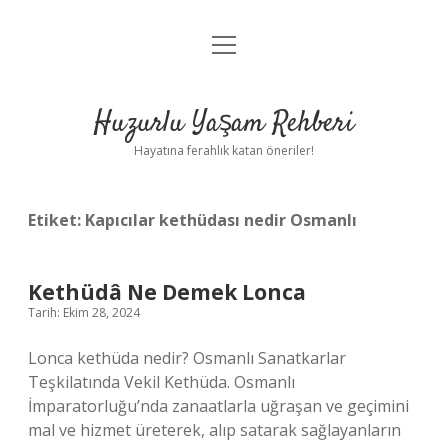
menüyü
Anasayfa
aç
Gizlilik Politikası
Huzurlu Yaşam Rehberi
Yasal Uyarı
Hayatına ferahlık katan öneriler!
Hakkımızda
Etiket:
Kapıcılar kethüdası nedir Osmanlı
Kethüdâ Ne Demek Lonca
Tarih: Ekim 28, 2024
Lonca kethüda nedir? Osmanlı Sanatkarlar
Teşkilatında Vekil Kethüda. Osmanlı
İmparatorluğu’nda zanaatlarla uğraşan ve geçimini
mal ve hizmet üreterek, alıp satarak sağlayanların