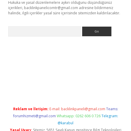
Hukuka ve yasal düzenlemelere aykırı olduğunu düşündüğünüz
içerikleri,
backlinkpanelicomtr@gmail.com
adresine bildirmeniz
halinde, ilgili içerikler yasal süre içerisinde sitemizden kaldırılacaktır.
Arama
bet resmi sitesi
tulipbetgiris.org
Reklam ve İletişim:
E-mail:
backlinkpaneli@gmail.com
Teams:
forumhizmeti@gmail.com
Whatsapp: 0262 606 0 726
Telegram:
@karabul
Yasal Uyarı:
Sitemiz, 5651 Sayılı Kanun gereğince Bilgi Teknolojileri