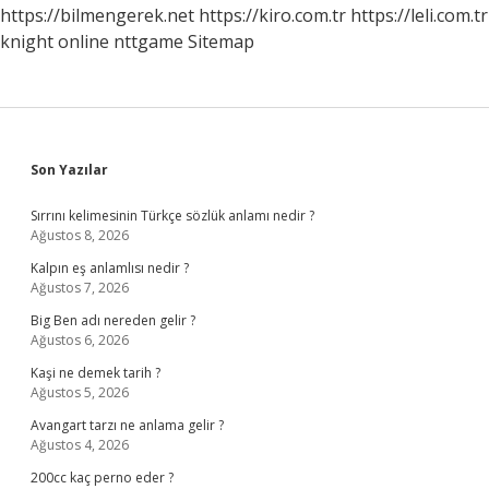
https://bilmengerek.net
https://kiro.com.tr
https://leli.com.tr
knight online
nttgame
Sitemap
Sidebar
Son Yazılar
Sırrını kelimesinin Türkçe sözlük anlamı nedir ?
Ağustos 8, 2026
Kalpın eş anlamlısı nedir ?
Ağustos 7, 2026
Big Ben adı nereden gelir ?
Ağustos 6, 2026
Kaşi ne demek tarih ?
Ağustos 5, 2026
Avangart tarzı ne anlama gelir ?
Ağustos 4, 2026
200cc kaç perno eder ?