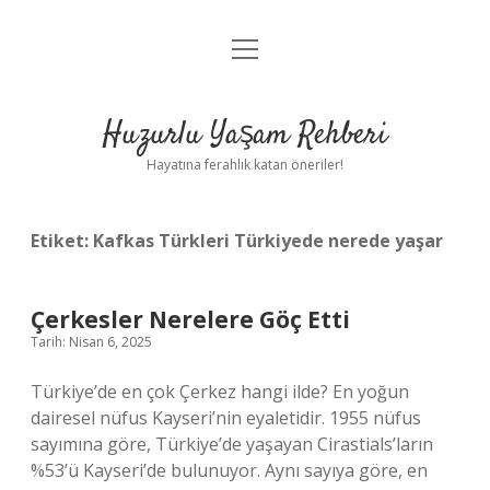
menüyü
Anasayfa
aç
Gizlilik Politikası
Huzurlu Yaşam Rehberi
Yasal Uyarı
Hayatına ferahlık katan öneriler!
Hakkımızda
Etiket:
Kafkas Türkleri Türkiyede nerede yaşar
Çerkesler Nerelere Göç Etti
Tarih: Nisan 6, 2025
Türkiye’de en çok Çerkez hangi ilde? En yoğun
dairesel nüfus Kayseri’nin eyaletidir. 1955 nüfus
sayımına göre, Türkiye’de yaşayan Cirastials’ların
%53’ü Kayseri’de bulunuyor. Aynı sayıya göre, en