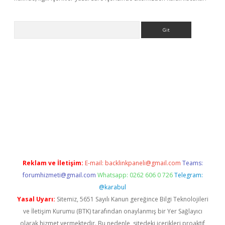
Arama
bet resmi sitesi
tulipbetgiris.org
Reklam ve İletişim:
E-mail:
backlinkpaneli@gmail.com
Teams:
forumhizmeti@gmail.com
Whatsapp: 0262 606 0 726
Telegram:
@karabul
Yasal Uyarı:
Sitemiz, 5651 Sayılı Kanun gereğince Bilgi Teknolojileri
ve İletişim Kurumu (BTK) tarafından onaylanmış bir Yer Sağlayıcı
olarak hizmet vermektedir. Bu nedenle, sitedeki içerikleri proaktif