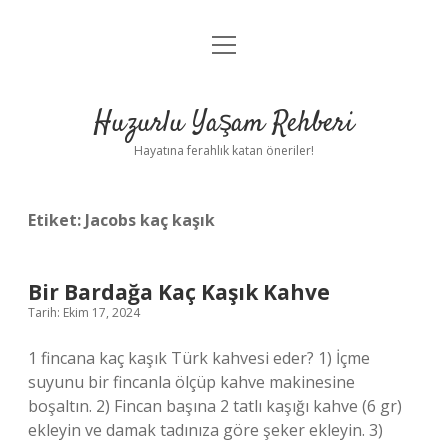
menüyü
Anasayfa
aç
Gizlilik Politikası
Huzurlu Yaşam Rehberi
Yasal Uyarı
Hayatına ferahlık katan öneriler!
Hakkımızda
Etiket:
Jacobs kaç kaşık
Bir Bardağa Kaç Kaşık Kahve
Tarih: Ekim 17, 2024
1 fincana kaç kaşık Türk kahvesi eder? 1) İçme
suyunu bir fincanla ölçüp kahve makinesine
boşaltın. 2) Fincan başına 2 tatlı kaşığı kahve (6 gr)
ekleyin ve damak tadınıza göre şeker ekleyin. 3)