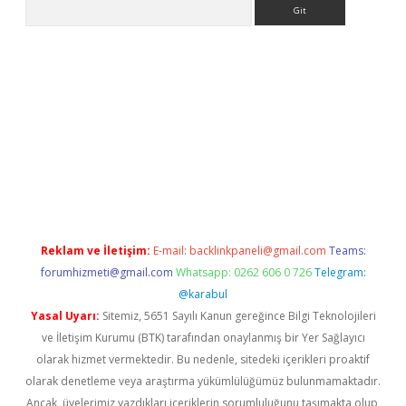
Arama
bet resmi sitesi
tulipbetgiris.org
Reklam ve İletişim:
E-mail:
backlinkpaneli@gmail.com
Teams:
forumhizmeti@gmail.com
Whatsapp: 0262 606 0 726
Telegram:
@karabul
Yasal Uyarı:
Sitemiz, 5651 Sayılı Kanun gereğince Bilgi Teknolojileri
ve İletişim Kurumu (BTK) tarafından onaylanmış bir Yer Sağlayıcı
olarak hizmet vermektedir. Bu nedenle, sitedeki içerikleri proaktif
olarak denetleme veya araştırma yükümlülüğümüz bulunmamaktadır.
Ancak, üyelerimiz yazdıkları içeriklerin sorumluluğunu taşımakta olup,