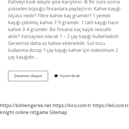
Kahveyi kısık ateşte iyice karıştırın. 4) Bir süre sonra
yükselen köpüğü fincanlara paylaştırın. Kahve kaşığı
ölçüsü nedir? Filtre kahve kaç gramdır? 1 yemek
kaşığı çekilmiş kahve 7-9 gramdır. 1 tatlı kaşığı hazır
kahve 3-4 gramdır. Bir fincana kaç kaşık nescafe
atılır? Varsayılan olarak 1 – 2 çay kaşığı kullanılabilir.
Gerekirse daha az kahve eklenebilir. Süt tozu
kullanma dozajı 1 çay kaşığı kahve için maksimum 2
çay kaşığıdır.…
Bir
Devamını okuyun
Yorum Bırak
Bardağa
Kaç
Kaşık
Kahve
https://bilmengerek.net
https://kiro.com.tr
https://leli.com.tr
knight online
nttgame
Sitemap