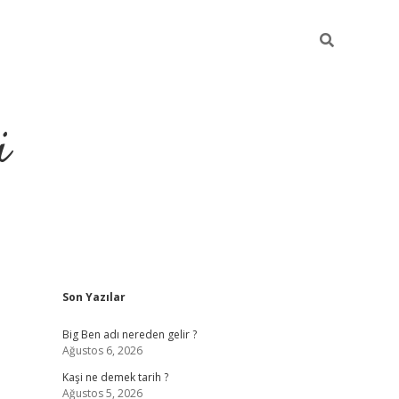
i
Sidebar
Son Yazılar
grandoperabet resm
Big Ben adı nereden gelir ?
Ağustos 6, 2026
Kaşi ne demek tarih ?
Ağustos 5, 2026