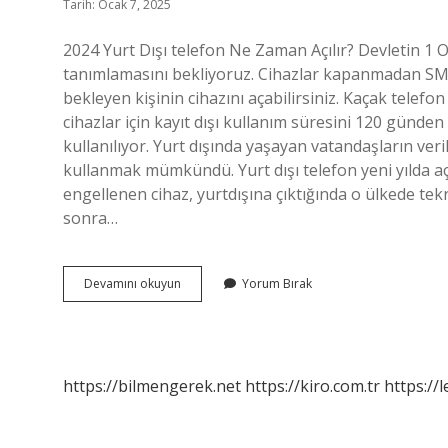
Tarih: Ocak 7, 2025
2024 Yurt Dışı telefon Ne Zaman Açılır? Devletin 1 O
tanımlamasını bekliyoruz. Cihazlar kapanmadan SMS 
bekleyen kişinin cihazını açabilirsiniz. Kaçak telefo
cihazlar için kayıt dışı kullanım süresini 120 günden
kullanılıyor. Yurt dışında yaşayan vatandaşların ve
kullanmak mümkündü. Yurt dışı telefon yeni yılda açı
engellenen cihaz, yurtdışına çıktığında o ülkede tekr
sonra…
Kaçak
Devamını okuyun
Yorum Bırak
Telefon
Ne
Zaman
Açılır
https://bilmengerek.net
https://kiro.com.tr
https://l