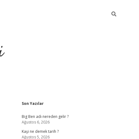
i
Sidebar
Son Yazılar
grandoperabet r
Big Ben adı nereden gelir ?
Ağustos 6, 2026
Kaşi ne demek tarih ?
Ağustos 5, 2026