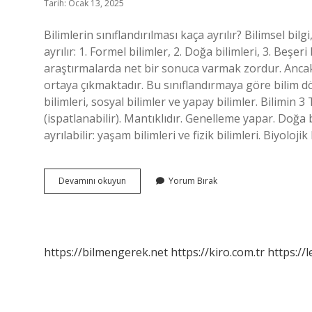
Tarih: Ocak 13, 2025
Bilimlerin sınıflandırılması kaça ayrılır? Bilimsel b
ayrılır: 1. Formel bilimler, 2. Doğa bilimleri, 3. Beşer
araştırmalarda net bir sonuca varmak zordur. Ancak
ortaya çıkmaktadır. Bu sınıflandırmaya göre bilim 
bilimleri, sosyal bilimler ve yapay bilimler. Bilimin 3
(ispatlanabilir). Mantıklıdır. Genelleme yapar. Doğa bi
ayrılabilir: yaşam bilimleri ve fizik bilimleri. Biyoloji
Bilimlerin
Devamını okuyun
Yorum Bırak
Sınıflandırılması
Nedir
https://bilmengerek.net
https://kiro.com.tr
https://l