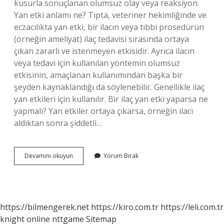
kusurla sonuçlanan olumsuz olay veya reaksiyon.
Yan etki anlamı ne? Tıpta, veteriner hekimliğinde ve
eczacılıkta yan etki, bir ilacın veya tıbbi prosedürün
(örneğin ameliyat) ilaç tedavisi sırasında ortaya
çıkan zararlı ve istenmeyen etkisidir. Ayrıca ilacın
veya tedavi için kullanılan yöntemin olumsuz
etkisinin, amaçlanan kullanımından başka bir
şeyden kaynaklandığı da söylenebilir. Genellikle ilaç
yan etkileri için kullanılır. Bir ilaç yan etki yaparsa ne
yapmalı? Yan etkiler ortaya çıkarsa, örneğin ilacı
aldıktan sonra şiddetli…
Ciddi
Devamını okuyun
Yorum Bırak
Yan
Etki
Nedir
https://bilmengerek.net
https://kiro.com.tr
https://leli.com.tr
knight online
nttgame
Sitemap