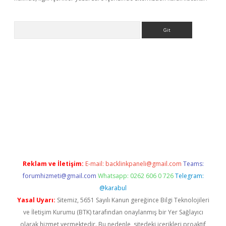
Arama
doperabet resmi sitesi
tulipbetgiris.org
Reklam ve İletişim:
E-mail:
backlinkpaneli@gmail.com
Teams:
forumhizmeti@gmail.com
Whatsapp: 0262 606 0 726
Telegram:
@karabul
Yasal Uyarı:
Sitemiz, 5651 Sayılı Kanun gereğince Bilgi Teknolojileri
ve İletişim Kurumu (BTK) tarafından onaylanmış bir Yer Sağlayıcı
olarak hizmet vermektedir. Bu nedenle, sitedeki içerikleri proaktif