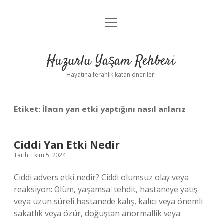
menüyü
Anasayfa
aç
Gizlilik Politikası
Huzurlu Yaşam Rehberi
Yasal Uyarı
Hayatına ferahlık katan öneriler!
Hakkımızda
Etiket:
İlacın yan etki yaptığını nasıl anlarız
Ciddi Yan Etki Nedir
Tarih: Ekim 5, 2024
Ciddi advers etki nedir? Ciddi olumsuz olay veya
reaksiyon: Ölüm, yaşamsal tehdit, hastaneye yatış
veya uzun süreli hastanede kalış, kalıcı veya önemli
sakatlık veya özür, doğuştan anormallik veya