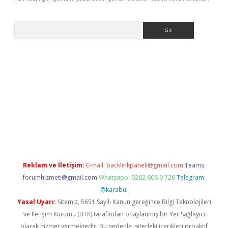
Arama
abet resmi sitesi
tulipbetgiris.org
Reklam ve İletişim:
E-mail:
backlinkpaneli@gmail.com
Teams:
forumhizmeti@gmail.com
Whatsapp: 0262 606 0 726
Telegram:
@karabul
Yasal Uyarı:
Sitemiz, 5651 Sayılı Kanun gereğince Bilgi Teknolojileri
ve İletişim Kurumu (BTK) tarafından onaylanmış bir Yer Sağlayıcı
olarak hizmet vermektedir. Bu nedenle, sitedeki içerikleri proaktif