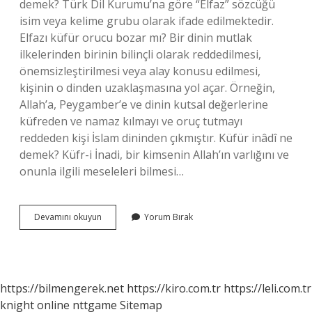
demek? Türk Dil Kurumu’na göre “Elfaz” sözcüğü
isim veya kelime grubu olarak ifade edilmektedir.
Elfazı küfür orucu bozar mı? Bir dinin mutlak
ilkelerinden birinin bilinçli olarak reddedilmesi,
önemsizleştirilmesi veya alay konusu edilmesi,
kişinin o dinden uzaklaşmasına yol açar. Örneğin,
Allah’a, Peygamber’e ve dinin kutsal değerlerine
küfreden ve namaz kılmayı ve oruç tutmayı
reddeden kişi İslam dininden çıkmıştır. Küfür inâdî ne
demek? Küfr-i İnadi, bir kimsenin Allah’ın varlığını ve
onunla ilgili meseleleri bilmesi…
Elfaza
Devamını okuyun
Yorum Bırak
Ne
Demek
https://bilmengerek.net
https://kiro.com.tr
https://leli.com.tr
knight online
nttgame
Sitemap