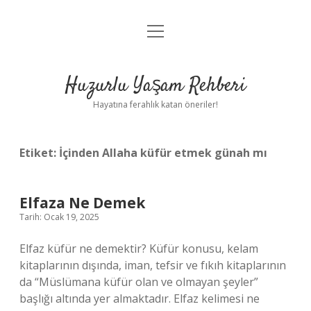
menüyü
Anasayfa
aç
Gizlilik Politikası
Huzurlu Yaşam Rehberi
Yasal Uyarı
Hayatına ferahlık katan öneriler!
Hakkımızda
Etiket:
İçinden Allaha küfür etmek günah mı
Elfaza Ne Demek
Tarih: Ocak 19, 2025
Elfaz küfür ne demektir? Küfür konusu, kelam
kitaplarının dışında, iman, tefsir ve fıkıh kitaplarının
da “Müslümana küfür olan ve olmayan şeyler”
başlığı altında yer almaktadır. Elfaz kelimesi ne