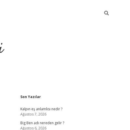
i
Sidebar
Son Yazılar
grandoperabet resm
Kalpın eş anlamlısı nedir ?
Ağustos 7, 2026
Big Ben adı nereden gelir ?
Ağustos 6, 2026