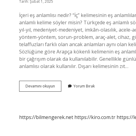
Tarih: Şubat 1, 2025
İçeri eş anlamlısı nedir? “İç” kelimesinin eş anlamlıla
anlamlı kelime söyler misin? Türkçede eş anlamlı s
yıl-yıl, medeniyet-medeniyet, imkân-olasılık, acele-a
yöntem-yöntem, sorun-problem, araç-alet, cihaz, göre
telaffuzları farklı olan ancak anlamları aynı olan k
Sözlüğüne göre Arapça kökenli kelimenin eş anlamlı
bir çağrışım olarak da kullanılabilir. Genellikle gü
anlamlısı olarak kullanılır. Dışarı kelimesinin zıt…
Içeri
Devamını okuyun
Yorum Bırak
Dışarı
Eş
Anlamlı
Mı
https://bilmengerek.net
https://kiro.com.tr
https://l