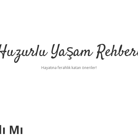
Huzurlu Yaşam Rehber
Hayatına ferahlık katan öneriler!
lı Mı