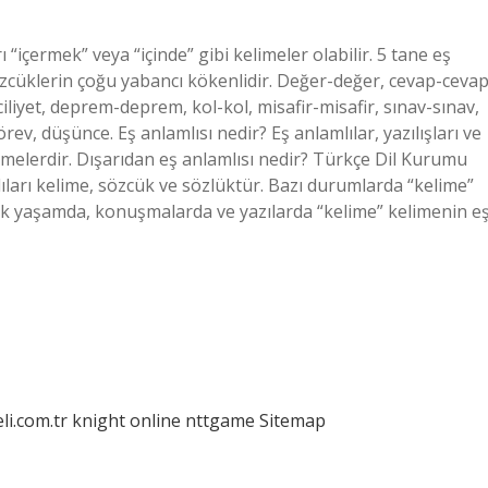
rı “içermek” veya “içinde” gibi kelimeler olabilir. 5 tane eş
özcüklerin çoğu yabancı kökenlidir. Değer-değer, cevap-cevap
ciliyet, deprem-deprem, kol-kol, misafir-misafir, sınav-sınav,
v, düşünce. Eş anlamlısı nedir? Eş anlamlılar, yazılışları ve
elimelerdir. Dışarıdan eş anlamlısı nedir? Türkçe Dil Kurumu
ları kelime, sözcük ve sözlüktür. Bazı durumlarda “kelime”
nlük yaşamda, konuşmalarda ve yazılarda “kelime” kelimenin e
eli.com.tr
knight online
nttgame
Sitemap