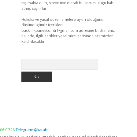
taşımakta olup, siteye üye olarak bu sorumluluğu kabul
etmiş sayılırlar.
Hukuka ve yasal düzenlemelere aykırı olduğunu
düşündüğünüz içerikleri,
backlinkpanelicomtr@gmail.com
adresine bildirmeniz
halinde, ilgili içerikler yasal süre içerisinde sitemizden
kaldırılacaktır.
Arama
06 0 726
Telegram: @karabul