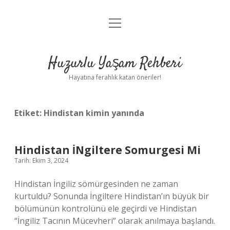
menüyü
Anasayfa
aç
Gizlilik Politikası
Huzurlu Yaşam Rehberi
Yasal Uyarı
Hayatına ferahlık katan öneriler!
Hakkımızda
Etiket:
Hindistan kimin yanında
Hindistan İNgiltere Somurgesi Mi
Tarih: Ekim 3, 2024
Hindistan İngiliz sömürgesinden ne zaman
kurtuldu? Sonunda İngiltere Hindistan’ın büyük bir
bölümünün kontrolünü ele geçirdi ve Hindistan
“İngiliz Tacının Mücevheri” olarak anılmaya başlandı.