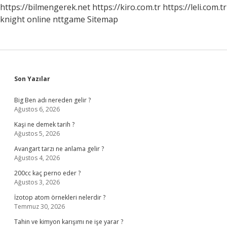
https://bilmengerek.net
https://kiro.com.tr
https://leli.com.tr
knight online
nttgame
Sitemap
Sidebar
Son Yazılar
Big Ben adı nereden gelir ?
Ağustos 6, 2026
Kaşi ne demek tarih ?
Ağustos 5, 2026
Avangart tarzı ne anlama gelir ?
Ağustos 4, 2026
200cc kaç perno eder ?
Ağustos 3, 2026
İzotop atom örnekleri nelerdir ?
Temmuz 30, 2026
Tahin ve kimyon karışımı ne işe yarar ?