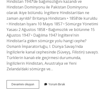
Hindistan 1947’de bağımsızlığını kazandı ve
Hindistan Dominyonu ile Pakistan Dominyonu
olarak ikiye bölündü. İngiltere Hindistan’dan ne
zaman ayrıldı? Britanya Hindistanı • 1858’de kuruldu
• Hindistan İsyanı 10 Mayıs 1857 • Sömürge Yönetimi
Yasası 2 Ağustos 1858 • Bağımsızlık ve bölünme 15
Ağustos 1947 • Dağılma 1947 İngiltere’nin
Hindistan’a giden sömürge yolu hangi cephe?
Osmanlı İmparatorluğu, I. Dünya Savaşı’nda
İngilizlerle kanal cephesinde (Süveyş, Filistin) savaştı.
Türklerin kanalı ele geçirmesi durumunda,
İngilizlerin Hindistan, Avustralya ve Yeni
Zelanda’daki sömürge ve…
Hindistan
Devamını okuyun
Yorum Bırak
İNgiltere
Somurgesi
Mi