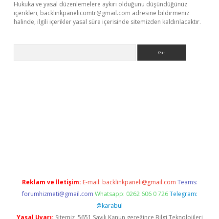
Hukuka ve yasal düzenlemelere aykırı olduğunu düşündüğünüz
içerikleri,
backlinkpanelicomtr@gmail.com
adresine bildirmeniz
halinde, ilgili içerikler yasal süre içerisinde sitemizden kaldırılacaktır.
Arama
abet resmi sitesi
tulipbetgiris.org
Reklam ve İletişim:
E-mail:
backlinkpaneli@gmail.com
Teams:
forumhizmeti@gmail.com
Whatsapp: 0262 606 0 726
Telegram:
@karabul
Yasal Uyarı:
Sitemiz, 5651 Sayılı Kanun gereğince Bilgi Teknolojileri