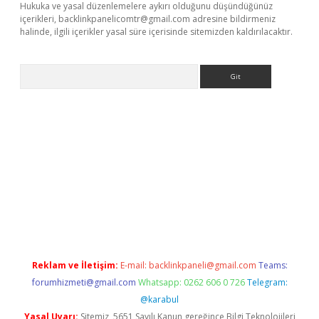
Hukuka ve yasal düzenlemelere aykırı olduğunu düşündüğünüz
içerikleri,
backlinkpanelicomtr@gmail.com
adresine bildirmeniz
halinde, ilgili içerikler yasal süre içerisinde sitemizden kaldırılacaktır.
Arama
bet resmi sitesi
tulipbetgiris.org
Reklam ve İletişim:
E-mail:
backlinkpaneli@gmail.com
Teams:
forumhizmeti@gmail.com
Whatsapp: 0262 606 0 726
Telegram:
@karabul
Yasal Uyarı:
Sitemiz, 5651 Sayılı Kanun gereğince Bilgi Teknolojileri