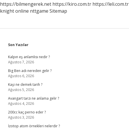
https://bilmengerek.net
https://kiro.com.tr
https://leli.com.tr
knight online
nttgame
Sitemap
Sidebar
Son Yazılar
Kalpın eş anlamlısı nedir ?
Ağustos 7, 2026
Big Ben adı nereden gelir ?
Ağustos 6, 2026
Kaşi ne demek tarih ?
Ağustos 5, 2026
Avangart tarzı ne anlama gelir ?
Ağustos 4, 2026
200cc kaç perno eder ?
Ağustos 3, 2026
İzotop atom örnekleri nelerdir ?