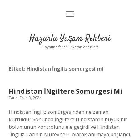
menüyü
Anasayfa
aç
Gizlilik Politikası
Huzurlu Yaşam Rehberi
Yasal Uyarı
Hayatına ferahlık katan öneriler!
Hakkımızda
Etiket:
Hindistan İngiliz somurgesi mi
Hindistan İNgiltere Somurgesi Mi
Tarih: Ekim 3, 2024
Hindistan İngiliz sömürgesinden ne zaman
kurtuldu? Sonunda İngiltere Hindistan’ın büyük bir
bölümünün kontrolünü ele geçirdi ve Hindistan
“İngiliz Tacının Mücevheri” olarak anılmaya başlandı.