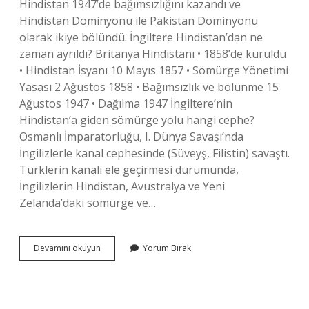
Hindistan 1947’de bağımsızlığını kazandı ve
Hindistan Dominyonu ile Pakistan Dominyonu
olarak ikiye bölündü. İngiltere Hindistan’dan ne
zaman ayrıldı? Britanya Hindistanı • 1858’de kuruldu
• Hindistan İsyanı 10 Mayıs 1857 • Sömürge Yönetimi
Yasası 2 Ağustos 1858 • Bağımsızlık ve bölünme 15
Ağustos 1947 • Dağılma 1947 İngiltere’nin
Hindistan’a giden sömürge yolu hangi cephe?
Osmanlı İmparatorluğu, I. Dünya Savaşı’nda
İngilizlerle kanal cephesinde (Süveyş, Filistin) savaştı.
Türklerin kanalı ele geçirmesi durumunda,
İngilizlerin Hindistan, Avustralya ve Yeni
Zelanda’daki sömürge ve…
Hindistan
Devamını okuyun
Yorum Bırak
İNgiltere
Somurgesi
Mi