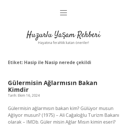
menüyü
Anasayfa
aç
Gizlilik Politikası
Huzurlu Yaşam Rehberi
Yasal Uyarı
Hayatına ferahlık katan öneriler!
Hakkımızda
Etiket:
Hasip ile Nasip nerede çekildi
Gülermisin Ağlarmısın Bakan
Kimdir
Tarih: Ekim 16, 2024
Gülermisin ağlarmısın bakan kim? Gülüyor musun
Ağlıyor musun? (1975) – Ali Cağaloğlu Turizm Bakanı
olarak – IMDb. Güler misin Ağlar Mısın kimin eseri?