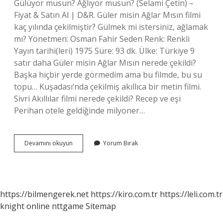
Gülüyor musun? Ağlıyor musun? (Selami Çetin) –
Fiyat & Satın Al | D&R. Güler misin Ağlar Mısın filmi
kaç yılında çekilmiştir? Gülmek mi istersiniz, ağlamak
mı? Yönetmen: Osman Fahir Seden Renk: Renkli
Yayın tarihi(leri) 1975 Süre: 93 dk. Ülke: Türkiye 9
satır daha Güler misin Ağlar Mısın nerede çekildi?
Başka hiçbir yerde görmedim ama bu filmde, bu su
topu… Kuşadası’nda çekilmiş akıllıca bir metin filmi.
Sivri Akıllılar filmi nerede çekildi? Recep ve eşi
Perihan otele geldiğinde milyoner…
Gülermisin
Devamını okuyun
Yorum Bırak
Ağlarmısın
Bakan
Kimdir
https://bilmengerek.net
https://kiro.com.tr
https://leli.com.tr
knight online
nttgame
Sitemap