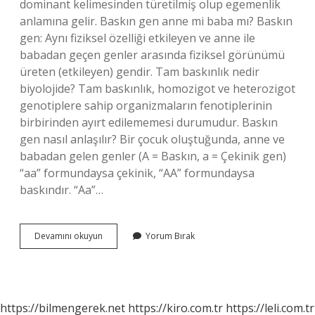
dominant kelimesinden türetilmiş olup egemenlik
anlamına gelir. Baskın gen anne mi baba mı? Baskın
gen: Aynı fiziksel özelliği etkileyen ve anne ile
babadan geçen genler arasında fiziksel görünümü
üreten (etkileyen) gendir. Tam baskınlık nedir
biyolojide? Tam baskınlık, homozigot ve heterozigot
genotiplere sahip organizmaların fenotiplerinin
birbirinden ayırt edilememesi durumudur. Baskın
gen nasıl anlaşılır? Bir çocuk oluştuğunda, anne ve
babadan gelen genler (A = Baskın, a = Çekinik gen)
“aa” formundaysa çekinik, “AA” formundaysa
baskındır. “Aa”…
Tam
Devamını okuyun
Yorum Bırak
Baskın
Karakter
Ne
Demek
https://bilmengerek.net
https://kiro.com.tr
https://leli.com.tr