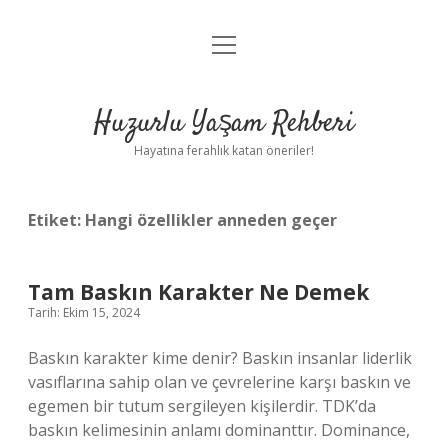
menüyü
Anasayfa
aç
Gizlilik Politikası
Huzurlu Yaşam Rehberi
Yasal Uyarı
Hayatına ferahlık katan öneriler!
Hakkımızda
Etiket:
Hangi özellikler anneden geçer
Tam Baskın Karakter Ne Demek
Tarih: Ekim 15, 2024
Baskın karakter kime denir? Baskın insanlar liderlik
vasıflarına sahip olan ve çevrelerine karşı baskın ve
egemen bir tutum sergileyen kişilerdir. TDK’da
baskın kelimesinin anlamı dominanttır. Dominance,