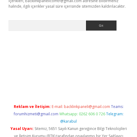
içerikleri,
backlinkpanelicomtr@gmail.com
adresine bildirmeniz
halinde, ilgili içerikler yasal süre içerisinde sitemizden kaldırılacaktır.
Arama
abet resmi sitesi
tulipbetgiris.org
Reklam ve İletişim:
E-mail:
backlinkpaneli@gmail.com
Teams:
forumhizmeti@gmail.com
Whatsapp: 0262 606 0 726
Telegram:
@karabul
Yasal Uyarı:
Sitemiz, 5651 Sayılı Kanun gereğince Bilgi Teknolojileri
ve İletişim Kurumu (BTK) tarafından onaylanmış bir Yer Sağlayıcı