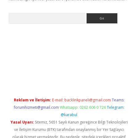
Arama
abet resmi sitesi
tulipbetgiris.org
Reklam ve İletişim:
E-mail:
backlinkpaneli@gmail.com
Teams:
forumhizmeti@gmail.com
Whatsapp: 0262 606 0 726
Telegram:
@karabul
Yasal Uyarı:
Sitemiz, 5651 Sayılı Kanun gereğince Bilgi Teknolojileri
ve İletişim Kurumu (BTK) tarafından onaylanmış bir Yer Sağlayıcı
olarak hizmet vermektedir. Bu nedenle, sitedeki içerikleri proaktif