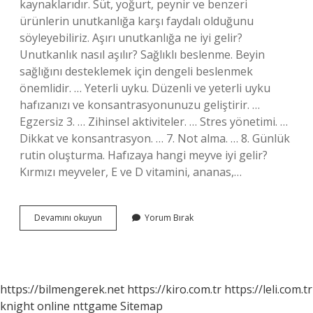
kaynaklarıdır. Süt, yoğurt, peynir ve benzeri
ürünlerin unutkanlığa karşı faydalı olduğunu
söyleyebiliriz. Aşırı unutkanlığa ne iyi gelir?
Unutkanlık nasıl aşılır? Sağlıklı beslenme. Beyin
sağlığını desteklemek için dengeli beslenmek
önemlidir. … Yeterli uyku. Düzenli ve yeterli uyku
hafızanızı ve konsantrasyonunuzu geliştirir. …
Egzersiz 3. … Zihinsel aktiviteler. … Stres yönetimi. …
Dikkat ve konsantrasyon. … 7. Not alma. … 8. Günlük
rutin oluşturma. Hafızaya hangi meyve iyi gelir?
Kırmızı meyveler, E ve D vitamini, ananas,…
Unutkanlığa
Devamını okuyun
Yorum Bırak
Hangi
Meyve
Iyi
Gelir
https://bilmengerek.net
https://kiro.com.tr
https://leli.com.tr
knight online
nttgame
Sitemap