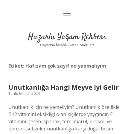
menüyü
Anasayfa
aç
Gizlilik Politikası
Huzurlu Yaşam Rehberi
Yasal Uyarı
Hayatına ferahlık katan öneriler!
Hakkımızda
Etiket:
Hafızam çok zayıf ne yapmalıyım
Unutkanlığa Hangi Meyve Iyi Gelir
Tarih: Ekim 2, 2024
Unutkanlık için ne yemeliyim? Unutkanlık özellikle
B12 vitamini eksikliği olan kişilerde yaygındır. E
vitamini içeren ıspanak, tere, marul, brokoli ve
benzeri sebzeler unutkanlığa karşı doğal besin