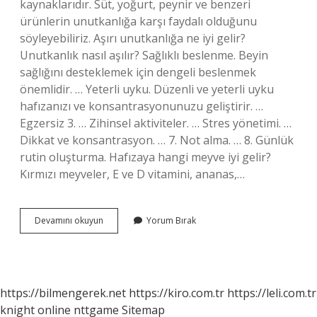
kaynaklarıdır. Süt, yoğurt, peynir ve benzeri
ürünlerin unutkanlığa karşı faydalı olduğunu
söyleyebiliriz. Aşırı unutkanlığa ne iyi gelir?
Unutkanlık nasıl aşılır? Sağlıklı beslenme. Beyin
sağlığını desteklemek için dengeli beslenmek
önemlidir. … Yeterli uyku. Düzenli ve yeterli uyku
hafızanızı ve konsantrasyonunuzu geliştirir. …
Egzersiz 3. … Zihinsel aktiviteler. … Stres yönetimi. …
Dikkat ve konsantrasyon. … 7. Not alma. … 8. Günlük
rutin oluşturma. Hafızaya hangi meyve iyi gelir?
Kırmızı meyveler, E ve D vitamini, ananas,…
Unutkanlığa
Devamını okuyun
Yorum Bırak
Hangi
Meyve
Iyi
Gelir
https://bilmengerek.net
https://kiro.com.tr
https://leli.com.tr
knight online
nttgame
Sitemap