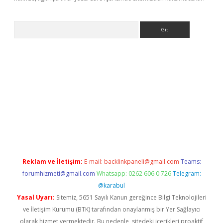
Arama
bet resmi sitesi
tulipbetgiris.org
Reklam ve İletişim:
E-mail:
backlinkpaneli@gmail.com
Teams:
forumhizmeti@gmail.com
Whatsapp: 0262 606 0 726
Telegram:
@karabul
Yasal Uyarı:
Sitemiz, 5651 Sayılı Kanun gereğince Bilgi Teknolojileri
ve İletişim Kurumu (BTK) tarafından onaylanmış bir Yer Sağlayıcı
olarak hizmet vermektedir. Bu nedenle, sitedeki içerikleri proaktif