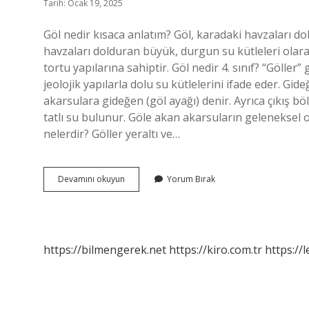
Tarih: Ocak 19, 2025
Göl nedir kısaca anlatım? Göl, karadaki havzaları dold
havzaları dolduran büyük, durgun su kütleleri olarak
tortu yapılarına sahiptir. Göl nedir 4. sınıf? “Gölle
jeolojik yapılarla dolu su kütlelerini ifade eder. G
akarsulara gideğen (göl ayağı) denir. Ayrıca çıkış bö
tatlı su bulunur. Göle akan akarsuların geleneksel o
nelerdir? Göller yeraltı ve…
Göl
Devamını okuyun
Yorum Bırak
Ne
Demek
Okul
Öncesi
https://bilmengerek.net
https://kiro.com.tr
https://l