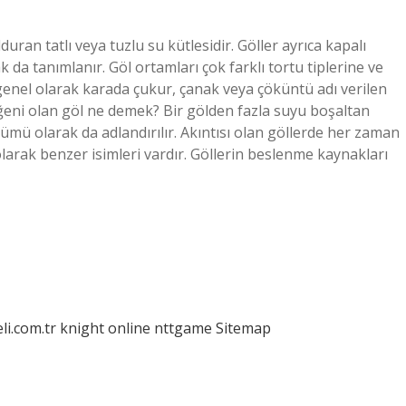
uran tatlı veya tuzlu su kütlesidir. Göller ayrıca kapalı
 da tanımlanır. Göl ortamları çok farklı tortu tiplerine ve
r” genel olarak karada çukur, çanak veya çöküntü adı verilen
ideğeni olan göl ne demek? Bir gölden fazla suyu boşaltan
lümü olarak da adlandırılır. Akıntısı olan göllerde her zaman
larak benzer isimleri vardır. Göllerin beslenme kaynakları
eli.com.tr
knight online
nttgame
Sitemap