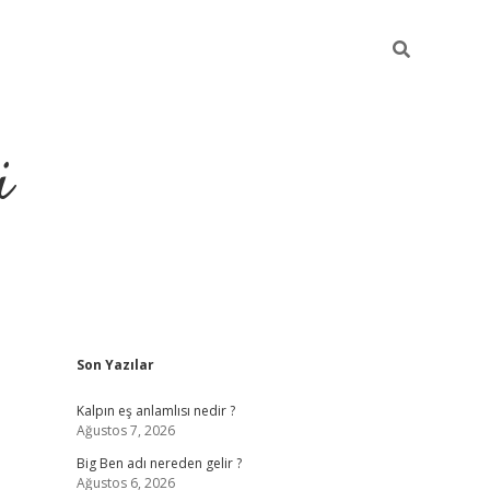
i
Sidebar
Son Yazılar
grandoperabet re
Kalpın eş anlamlısı nedir ?
Ağustos 7, 2026
Big Ben adı nereden gelir ?
Ağustos 6, 2026