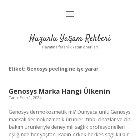
menüyü
Anasayfa
aç
Gizlilik Politikası
Huzurlu Yaşam Rehberi
Yasal Uyarı
Hayatına ferahlık katan öneriler!
Hakkımızda
Etiket:
Genosys peeling ne işe yarar
Genosys Marka Hangi Ülkenin
Tarih: Ekim 1, 2024
Genosys dermokozmetik mi? Dünyaca ünlü Genosys
markalı dermokozmetik ürünler, tıbbi cihazlar ve cilt
bakım ürünleriyle deneyimli sağlık profesyonelleri
eşliğinde her yaştan, kadın-erkek herkes sağlıklı bir