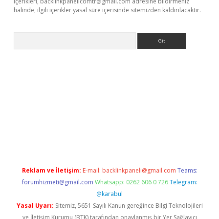
içerikleri,
backlinkpanelicomtr@gmail.com
adresine bildirmeniz
halinde, ilgili içerikler yasal süre içerisinde sitemizden kaldırılacaktır.
Arama
bet resmi sitesi
tulipbetgiris.org
Reklam ve İletişim:
E-mail:
backlinkpaneli@gmail.com
Teams:
forumhizmeti@gmail.com
Whatsapp: 0262 606 0 726
Telegram:
@karabul
Yasal Uyarı:
Sitemiz, 5651 Sayılı Kanun gereğince Bilgi Teknolojileri
ve İletişim Kurumu (BTK) tarafından onaylanmış bir Yer Sağlayıcı