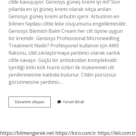
cilde kavuşuyor. Genosys güneş kremi iyi mi? Son
yıllarda en iyi güneş kremi olarak sıkça anılan
Genosys güneş kremi arbutin içerir. Arbutinin en
bilinen faydası ciltte leke oluşumunu engellemesidir.
Genosys Blemish Balm Cream her cilt tipine uygun
bir kremdir. Genosys Professional Microneedling
Treatment Nedir? Profesyonel kullanım için AWS
flakonu, cildi sıkılaştırmaya yardımcı olarak sarkık
ciltle savaşır. Güçlü bir antioksidan kompleksidir.
İçerdiği bitki kök hücre özleri ile mükemmel cilt
yenilenmesine katkıda bulunur. Cildin pürüzsüz
görünmesine yardımcı…
Genosys
Devamını okuyun
Yorum Bırak
Marka
Hangi
Ülkenin
https://bilmengerek.net
https://kiro.com.tr
https://leli.com.tr