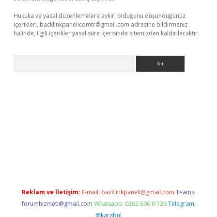
Hukuka ve yasal düzenlemelere aykırı olduğunu düşündüğünüz
içerikleri,
backlinkpanelicomtr@gmail.com
adresine bildirmeniz
halinde, ilgili içerikler yasal süre içerisinde sitemizden kaldırılacaktır.
Arama
bet resmi sitesi
tulipbetgiris.org
Reklam ve İletişim:
E-mail:
backlinkpaneli@gmail.com
Teams:
forumhizmeti@gmail.com
Whatsapp: 0262 606 0 726
Telegram:
@karabul