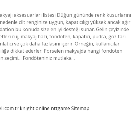
makyajı aksesuarları listesi Düğün gününde renk kusurlarını
edenle cilt renginize uygun, kapatıcılığı yüksek ancak ağır
ation bu konuda size en iyi desteği sunar. Gelin çeyizinde
leri ruj, makyaj bazı, fondöten, kapatıcı, pudra, göz farı
nlatıcı ve çok daha fazlasını içerir. Örneğin, kullanıcılar
lılığa dikkat ederler. Porselen makyajda hangi fondöten
öten seçimi… Fondöteniniz mutlaka…
eli.com.tr
knight online
nttgame
Sitemap