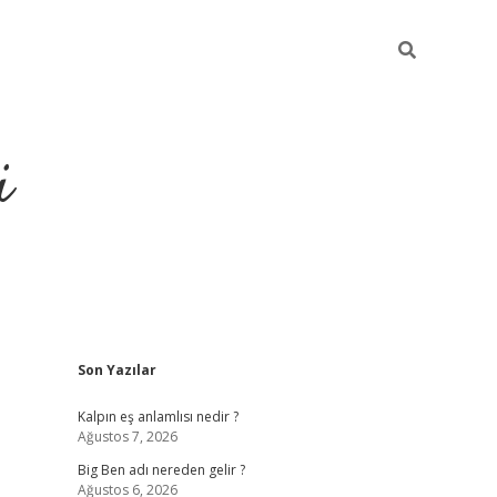
i
Sidebar
Son Yazılar
grandoperabet res
Kalpın eş anlamlısı nedir ?
Ağustos 7, 2026
Big Ben adı nereden gelir ?
Ağustos 6, 2026