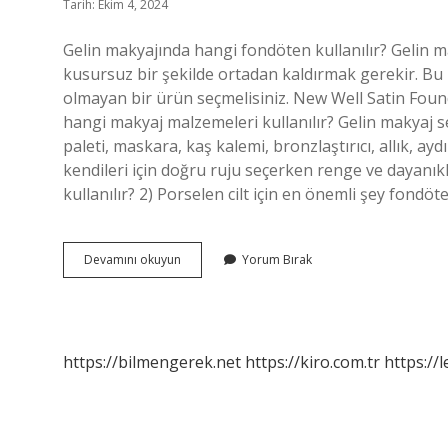
Tarih: Ekim 4, 2024
Gelin makyajında hangi fondöten kullanılır? Gelin 
kusursuz bir şekilde ortadan kaldırmak gerekir. Bu n
olmayan bir ürün seçmelisiniz. New Well Satin Found
hangi makyaj malzemeleri kullanılır? Gelin makyaj set
paleti, maskara, kaş kalemi, bronzlaştırıcı, allık, aydı
kendileri için doğru ruju seçerken renge ve dayanık
kullanılır? 2) Porselen cilt için en önemli şey fond
Gelin
Devamını okuyun
Yorum Bırak
Makyajında
Hangi
Fondoten
Kullanılır
https://bilmengerek.net
https://kiro.com.tr
https://l