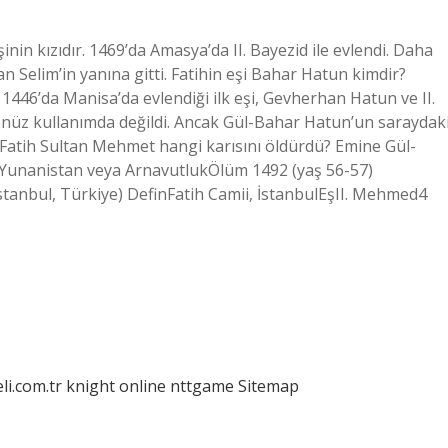
nin kızıdır. 1469’da Amasya’da II. Bayezid ile evlendi. Daha
 Selim’in yanına gitti. Fatihin eşi Bahar Hatun kimdir?
46’da Manisa’da evlendiği ilk eşi, Gevherhan Hatun ve II.
henüz kullanımda değildi. Ancak Gül-Bahar Hatun’un saraydak
i. Fatih Sultan Mehmet hangi karısını öldürdü? Emine Gül-
unanistan veya ArnavutlukÖlüm 1492 (yaş 56-57)
stanbul, Türkiye) DefinFatih Camii, İstanbulEşII. Mehmed4
eli.com.tr
knight online
nttgame
Sitemap