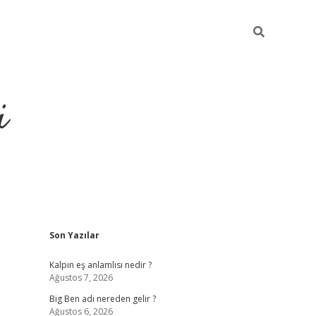
i
Sidebar
Son Yazılar
grandoperabet resmi
Kalpın eş anlamlısı nedir ?
Ağustos 7, 2026
Big Ben adı nereden gelir ?
Ağustos 6, 2026