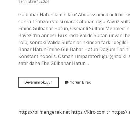
Tarih: Ekim 1, 2024
Gülbahar Hatun kimin kızı? Abdüsssamed adlı bir kişi
sonra Trabzon valisi olarak atanan oğlu Yavuz Sultan
Emine Gülbahar Hatun, Osmanlı Sultanı Mehmed’in 14
Bayezid’in annesi. Bu sırada Valide Sultan unvanı 
rolü, sonraki Valide Sultanlarınkinden farklı değild
Bahar HatunEmine Gül-Bahar Hatun Doğum TarihiY
Konstantinopolis, Osmanlı İmparatorluğu (şimdiki İ
satır daha Ebe Gülbahar Hatun…
1
Devamını okuyun
Yorum Bırak
Gülbahar
Hatun
Kimin
Kızı
https://bilmengerek.net
https://kiro.com.tr
https://l