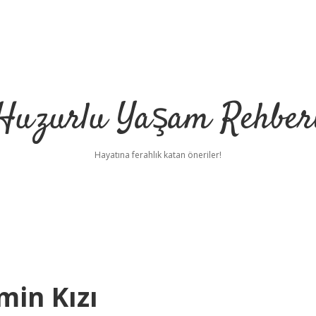
Huzurlu Yaşam Rehber
Hayatına ferahlık katan öneriler!
min Kızı