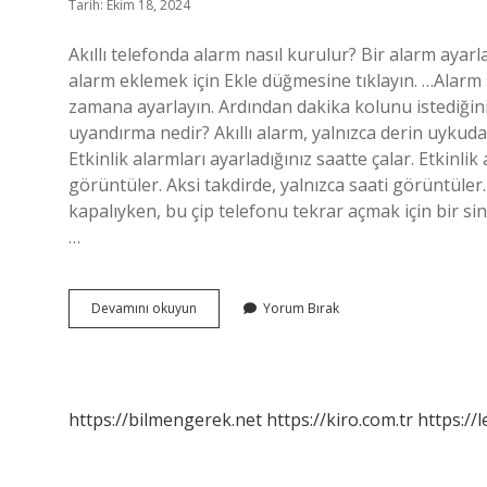
Tarih: Ekim 18, 2024
Akıllı telefonda alarm nasıl kurulur? Bir alarm ayar
alarm eklemek için Ekle düğmesine tıklayın. …Alarm sa
zamana ayarlayın. Ardından dakika kolunu istediğin
uyandırma nedir? Akıllı alarm, yalnızca derin uykud
Etkinlik alarmları ayarladığınız saatte çalar. Etkinli
görüntüler. Aksi takdirde, yalnızca saati görüntüle
kapalıyken, bu çip telefonu tekrar açmak için bir sin
…
Huaweı
Devamını okuyun
Yorum Bırak
Alarm
Nasıl
Kurulur
https://bilmengerek.net
https://kiro.com.tr
https://l