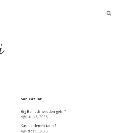
i
Sidebar
Son Yazılar
grandoperabet resm
Big Ben adı nereden gelir ?
Ağustos 6, 2026
Kaşi ne demek tarih ?
Ağustos 5, 2026