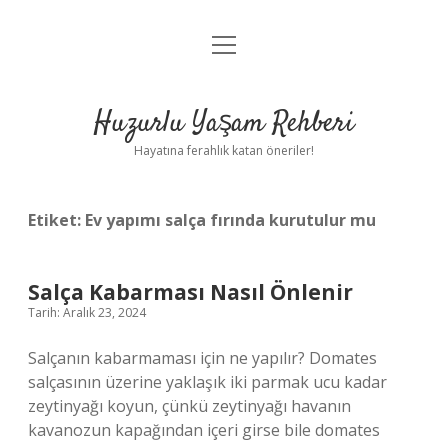
menüyü
Anasayfa
aç
Gizlilik Politikası
Huzurlu Yaşam Rehberi
Yasal Uyarı
Hayatına ferahlık katan öneriler!
Hakkımızda
Etiket:
Ev yapımı salça fırında kurutulur mu
Salça Kabarması Nasıl Önlenir
Tarih: Aralık 23, 2024
Salçanın kabarmaması için ne yapılır? Domates
salçasının üzerine yaklaşık iki parmak ucu kadar
zeytinyağı koyun, çünkü zeytinyağı havanın
kavanozun kapağından içeri girse bile domates