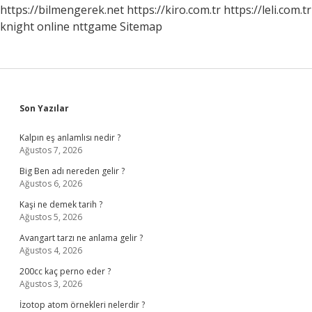
https://bilmengerek.net
https://kiro.com.tr
https://leli.com.tr
knight online
nttgame
Sitemap
Sidebar
Son Yazılar
Kalpın eş anlamlısı nedir ?
Ağustos 7, 2026
Big Ben adı nereden gelir ?
Ağustos 6, 2026
Kaşi ne demek tarih ?
Ağustos 5, 2026
Avangart tarzı ne anlama gelir ?
Ağustos 4, 2026
200cc kaç perno eder ?
Ağustos 3, 2026
İzotop atom örnekleri nelerdir ?