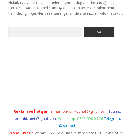
Hukuka ve yasal düzenlemelere aykırı olduğunu düşündüğünüz
içerikleri,
backlinkpanelicomtr@gmail.com
adresine bildirmeniz
halinde, ilgili içerikler yasal süre içerisinde sitemizden kaldırılacaktır.
Arama
doperabet resmi sitesi
tulipbetgiris.org
Reklam ve İletişim:
E-mail:
backlinkpaneli@gmail.com
Teams:
forumhizmeti@gmail.com
Whatsapp: 0262 606 0 726
Telegram:
@karabul
Yasal Uyarı:
Sitemiz, 5651 Sayılı Kanun gereğince Bilgi Teknolojileri