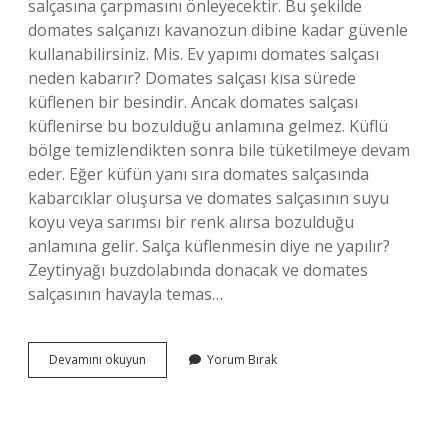
salçasına çarpmasını önleyecektir. Bu şekilde
domates salçanızı kavanozun dibine kadar güvenle
kullanabilirsiniz. Mis. Ev yapımı domates salçası
neden kabarır? Domates salçası kısa sürede
küflenen bir besindir. Ancak domates salçası
küflenirse bu bozulduğu anlamına gelmez. Küflü
bölge temizlendikten sonra bile tüketilmeye devam
eder. Eğer küfün yanı sıra domates salçasında
kabarcıklar oluşursa ve domates salçasının suyu
koyu veya sarımsı bir renk alırsa bozulduğu
anlamına gelir. Salça küflenmesin diye ne yapılır?
Zeytinyağı buzdolabında donacak ve domates
salçasının havayla temas…
Salça
Devamını okuyun
Yorum Bırak
Kabarması
Nasıl
Önlenir