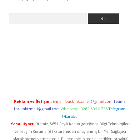
Arama
bet resmi sitesi
tulipbetgiris.org
Reklam ve İletişim:
E-mail:
backlinkpaneli@gmail.com
Teams:
forumhizmeti@gmail.com
Whatsapp: 0262 606 0 726
Telegram:
@karabul
Yasal Uyarı:
Sitemiz, 5651 Sayılı Kanun gereğince Bilgi Teknolojileri
ve İletişim Kurumu (BTK) tarafından onaylanmış bir Yer Sağlayıcı
olarak hizmet vermektedir. Bu nedenle, sitedeki içerikleri proaktif