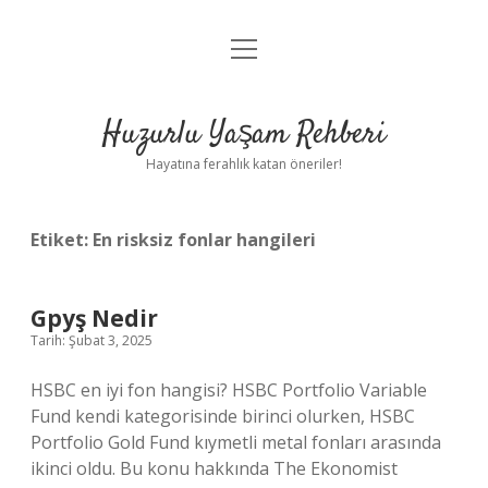
menüyü
Anasayfa
aç
Gizlilik Politikası
Huzurlu Yaşam Rehberi
Yasal Uyarı
Hayatına ferahlık katan öneriler!
Hakkımızda
Etiket:
En risksiz fonlar hangileri
Gpyş Nedir
Tarih: Şubat 3, 2025
HSBC en iyi fon hangisi? HSBC Portfolio Variable
Fund kendi kategorisinde birinci olurken, HSBC
Portfolio Gold Fund kıymetli metal fonları arasında
ikinci oldu. Bu konu hakkında The Ekonomist