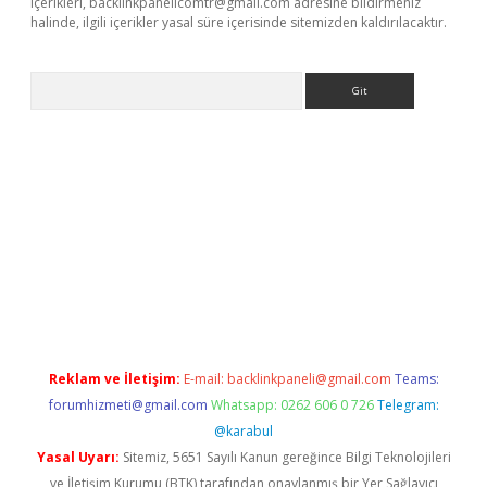
içerikleri,
backlinkpanelicomtr@gmail.com
adresine bildirmeniz
halinde, ilgili içerikler yasal süre içerisinde sitemizden kaldırılacaktır.
Arama
bet resmi sitesi
tulipbetgiris.org
Reklam ve İletişim:
E-mail:
backlinkpaneli@gmail.com
Teams:
forumhizmeti@gmail.com
Whatsapp: 0262 606 0 726
Telegram:
@karabul
Yasal Uyarı:
Sitemiz, 5651 Sayılı Kanun gereğince Bilgi Teknolojileri
ve İletişim Kurumu (BTK) tarafından onaylanmış bir Yer Sağlayıcı