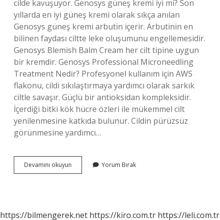
cilde kavuşuyor. Genosys güneş kremi iyi mi? Son
yıllarda en iyi güneş kremi olarak sıkça anılan
Genosys güneş kremi arbutin içerir. Arbutinin en
bilinen faydası ciltte leke oluşumunu engellemesidir.
Genosys Blemish Balm Cream her cilt tipine uygun
bir kremdir. Genosys Professional Microneedling
Treatment Nedir? Profesyonel kullanım için AWS
flakonu, cildi sıkılaştırmaya yardımcı olarak sarkık
ciltle savaşır. Güçlü bir antioksidan kompleksidir.
İçerdiği bitki kök hücre özleri ile mükemmel cilt
yenilenmesine katkıda bulunur. Cildin pürüzsüz
görünmesine yardımcı…
Genosys
Devamını okuyun
Yorum Bırak
Marka
Hangi
Ülkenin
https://bilmengerek.net
https://kiro.com.tr
https://leli.com.tr