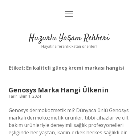
menüyü
Anasayfa
aç
Gizlilik Politikası
Huzurlu Yaşam Rehberi
Yasal Uyarı
Hayatına ferahlık katan öneriler!
Hakkımızda
Etiket:
En kaliteli güneş kremi markası hangisi
Genosys Marka Hangi Ülkenin
Tarih: Ekim 1, 2024
Genosys dermokozmetik mi? Dünyaca ünlü Genosys
markalı dermokozmetik ürünler, tıbbi cihazlar ve cilt
bakım ürünleriyle deneyimli sağlık profesyonelleri
eşliğinde her yaştan, kadın-erkek herkes sağlıklı bir