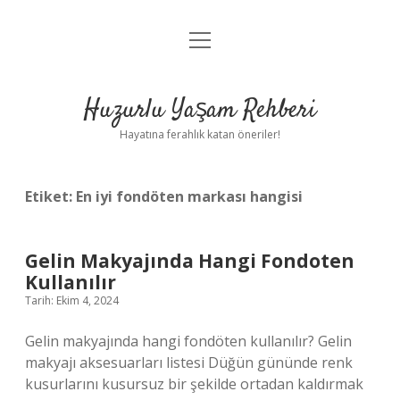
menüyü
Anasayfa
aç
Gizlilik Politikası
Huzurlu Yaşam Rehberi
Yasal Uyarı
Hayatına ferahlık katan öneriler!
Hakkımızda
Etiket:
En iyi fondöten markası hangisi
Gelin Makyajında Hangi Fondoten
Kullanılır
Tarih: Ekim 4, 2024
Gelin makyajında hangi fondöten kullanılır? Gelin
makyajı aksesuarları listesi Düğün gününde renk
kusurlarını kusursuz bir şekilde ortadan kaldırmak