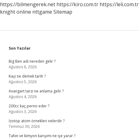
https://bilmengerek.net
https://kiro.com.tr
https://leli.com.tr
knight online
nttgame
Sitemap
Sidebar
Son Yazılar
Big Ben adı nereden gelir ?
Ağustos 6, 2026
Kaşi ne demek tarih ?
Ağustos 5, 2026
Avangart tarzı ne anlama gelir ?
Ağustos 4, 2026
200cc kaç perno eder ?
Ağustos 3, 2026
İzotop atom örnekleri nelerdir ?
Temmuz 30, 2026
Tahin ve kimyon karışımı ne işe yarar ?