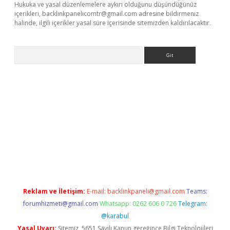
Hukuka ve yasal düzenlemelere aykırı olduğunu düşündüğünüz
içerikleri,
backlinkpanelicomtr@gmail.com
adresine bildirmeniz
halinde, ilgili içerikler yasal süre içerisinde sitemizden kaldırılacaktır.
Arama
bet resmi sitesi
tulipbetgiris.org
Reklam ve İletişim:
E-mail:
backlinkpaneli@gmail.com
Teams:
forumhizmeti@gmail.com
Whatsapp: 0262 606 0 726
Telegram:
@karabul
Yasal Uyarı:
Sitemiz, 5651 Sayılı Kanun gereğince Bilgi Teknolojileri