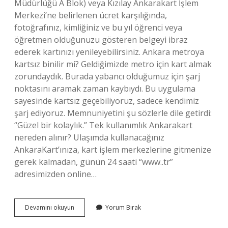
Müdürlüğü A Blok) veya Kızılay Ankarakart İşlem
Merkezi’ne belirlenen ücret karşılığında,
fotoğrafınız, kimliğiniz ve bu yıl öğrenci veya
öğretmen olduğunuzu gösteren belgeyi ibraz
ederek kartınızı yenileyebilirsiniz. Ankara metroya
kartsız binilir mi? Geldiğimizde metro için kart almak
zorundaydık. Burada yabancı olduğumuz için şarj
noktasını aramak zaman kaybıydı. Bu uygulama
sayesinde kartsız geçebiliyoruz, sadece kendimiz
şarj ediyoruz. Memnuniyetini şu sözlerle dile getirdi:
“Güzel bir kolaylık.” Tek kullanımlık Ankarakart
nereden alınır? Ulaşımda kullanacağınız
AnkaraKart’ınıza, kart işlem merkezlerine gitmenize
gerek kalmadan, günün 24 saati “www..tr”
adresimizden online…
Ankarakart
Devamını okuyun
Yorum Bırak
Olmadan
Metroya