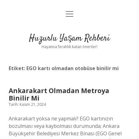
menüyü
Anasayfa
aç
Gizlilik Politikası
Huzurlu Yaşam Rehberi
Yasal Uyarı
Hayatına ferahlık katan öneriler!
Hakkımızda
Etiket:
EGO kartı olmadan otobüse binilir mi
Ankarakart Olmadan Metroya
Binilir Mi
Tarih: Kasım 21, 2024
Ankarakart yoksa ne yapmalı? EGO kartınızın
bozulması veya kaybolması durumunda; Ankara
Büyükşehir Belediyesi Merkez Binası (EGO Genel