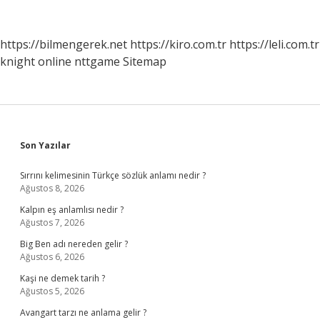
Binilir
Mi
https://bilmengerek.net
https://kiro.com.tr
https://leli.com.tr
knight online
nttgame
Sitemap
Sidebar
Son Yazılar
Sırrını kelimesinin Türkçe sözlük anlamı nedir ?
Ağustos 8, 2026
Kalpın eş anlamlısı nedir ?
Ağustos 7, 2026
Big Ben adı nereden gelir ?
Ağustos 6, 2026
Kaşi ne demek tarih ?
Ağustos 5, 2026
Avangart tarzı ne anlama gelir ?