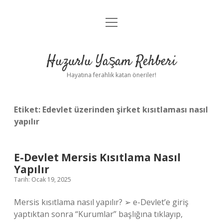
menüyü
Anasayfa
aç
Gizlilik Politikası
Huzurlu Yaşam Rehberi
Yasal Uyarı
Hayatına ferahlık katan öneriler!
Hakkımızda
Etiket:
Edevlet üzerinden şirket kısıtlaması nasıl
yapılır
E-Devlet Mersis Kısıtlama Nasıl
Yapılır
Tarih: Ocak 19, 2025
Mersis kısıtlama nasıl yapılır? ➢ e-Devlet’e giriş
yaptıktan sonra “Kurumlar” başlığına tıklayıp,