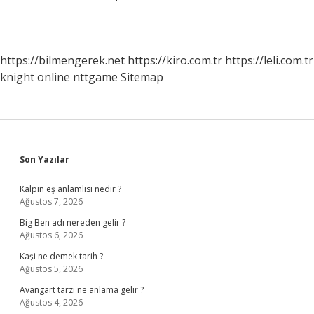
Devlet
Mersis
Kısıtlama
Nasıl
Yapılır
https://bilmengerek.net
https://kiro.com.tr
https://leli.com.tr
knight online
nttgame
Sitemap
Sidebar
Son Yazılar
Kalpın eş anlamlısı nedir ?
Ağustos 7, 2026
Big Ben adı nereden gelir ?
Ağustos 6, 2026
Kaşi ne demek tarih ?
Ağustos 5, 2026
Avangart tarzı ne anlama gelir ?
Ağustos 4, 2026