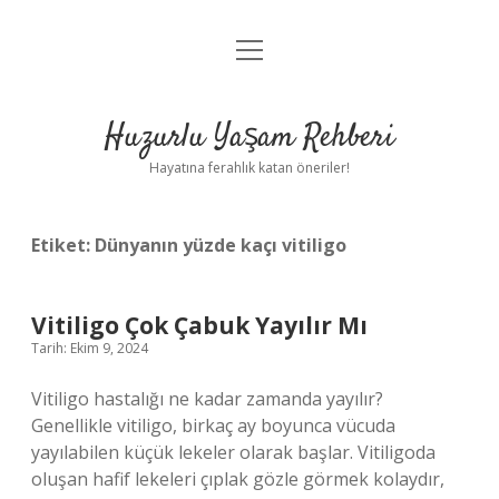
menüyü
Anasayfa
aç
Gizlilik Politikası
Huzurlu Yaşam Rehberi
Yasal Uyarı
Hayatına ferahlık katan öneriler!
Hakkımızda
Etiket:
Dünyanın yüzde kaçı vitiligo
Vitiligo Çok Çabuk Yayılır Mı
Tarih: Ekim 9, 2024
Vitiligo hastalığı ne kadar zamanda yayılır?
Genellikle vitiligo, birkaç ay boyunca vücuda
yayılabilen küçük lekeler olarak başlar. Vitiligoda
oluşan hafif lekeleri çıplak gözle görmek kolaydır,