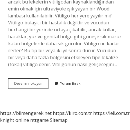
ancak bu lekelerin vitiligodan kaynaklandığından
emin olmak için ultraviyole ışık yayan bir Wood
lambası kullanılabilir. Vitiligo her yere yayılır mı?
Vitiligo bulaşıcı bir hastalık değildir ve vücudun
herhangi bir yerinde ortaya çıkabilir, ancak kollar,
bacaklar, yüz ve genital bölge gibi güneşe sık maruz
kalan bölgelerde daha sık görülür. Vitiligo ne kadar
ilerler? Bu tip bir veya iki yıl sonra durur. Vücudun
bir veya daha fazla bölgesini etkileyen tipe lokalize
(fokal) vitiligo denir. Vitiligonun nasıl gelişeceğini…
Vitiligo
Devamını okuyun
Yorum Bırak
Çok
Çabuk
Yayılır
Mı
https://bilmengerek.net
https://kiro.com.tr
https://leli.com.tr
knight online
nttgame
Sitemap