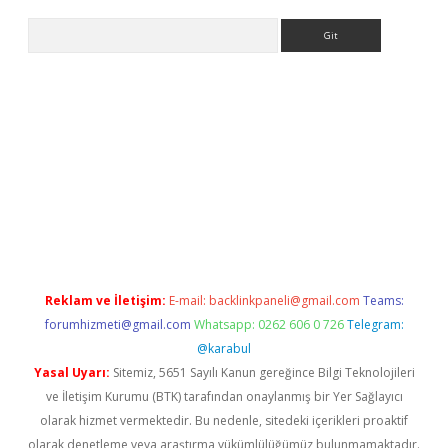
Arama
abet resmi sitesi
tulipbetgiris.org
Reklam ve İletişim:
E-mail:
backlinkpaneli@gmail.com
Teams:
forumhizmeti@gmail.com
Whatsapp: 0262 606 0 726
Telegram:
@karabul
Yasal Uyarı:
Sitemiz, 5651 Sayılı Kanun gereğince Bilgi Teknolojileri
ve İletişim Kurumu (BTK) tarafından onaylanmış bir Yer Sağlayıcı
olarak hizmet vermektedir. Bu nedenle, sitedeki içerikleri proaktif
olarak denetleme veya araştırma yükümlülüğümüz bulunmamaktadır.