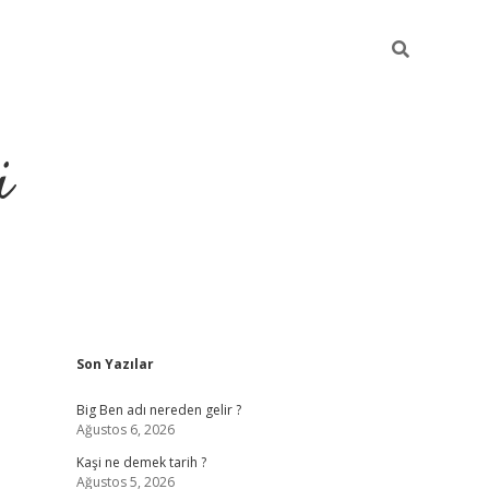
i
Sidebar
Son Yazılar
grandoperabet resmi
Big Ben adı nereden gelir ?
Ağustos 6, 2026
Kaşi ne demek tarih ?
Ağustos 5, 2026