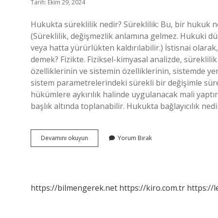
Tarih: Ekim 29, 2024
Hukukta süreklilik nedir? Süreklilik: Bu, bir hukuk
(Süreklilik, değişmezlik anlamına gelmez. Hukuki dü
veya hatta yürürlükten kaldırılabilir.) İstisnai olarak,
demek? Fizikte. Fiziksel-kimyasal analizde, süreklilik 
özelliklerinin ve sistemin özelliklerinin, sistemde y
sistem parametrelerindeki sürekli bir değişimle sürek
hükümlere aykırılık halinde uygulanacak mali yaptırı
başlık altında toplanabilir. Hukukta bağlayıcılık ned
Hukukta
Devamını okuyun
Yorum Bırak
Süreklilik
Ne
Demek
https://bilmengerek.net
https://kiro.com.tr
https://l