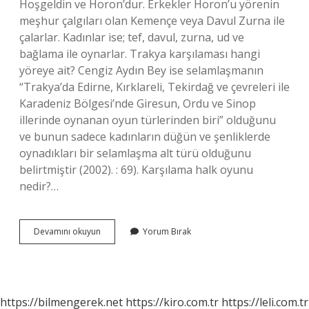
Hoşgeldin ve Horon’dur. Erkekler Horon’u yörenin
meşhur çalgıları olan Kemençe veya Davul Zurna ile
çalarlar. Kadınlar ise; tef, davul, zurna, ud ve
bağlama ile oynarlar. Trakya karşılaması hangi
yöreye ait? Cengiz Aydın Bey ise selamlaşmanın
“Trakya’da Edirne, Kırklareli, Tekirdağ ve çevreleri ile
Karadeniz Bölgesi’nde Giresun, Ordu ve Sinop
illerinde oynanan oyun türlerinden biri” olduğunu
ve bunun sadece kadınların düğün ve şenliklerde
oynadıkları bir selamlaşma alt türü olduğunu
belirtmiştir (2002). : 69). Karşılama halk oyunu
nedir?…
Karşılama
Devamını okuyun
Yorum Bırak
Hangi
Yöreye
Ait
https://bilmengerek.net
https://kiro.com.tr
https://leli.com.tr