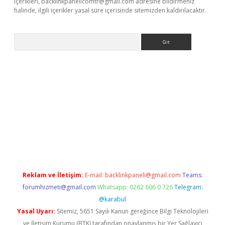
içerikleri,
backlinkpanelicomtr@gmail.com
adresine bildirmeniz
halinde, ilgili içerikler yasal süre içerisinde sitemizden kaldırılacaktır.
Arama
bet resmi sitesi
tulipbetgiris.org
Reklam ve İletişim:
E-mail:
backlinkpaneli@gmail.com
Teams:
forumhizmeti@gmail.com
Whatsapp: 0262 606 0 726
Telegram:
@karabul
Yasal Uyarı:
Sitemiz, 5651 Sayılı Kanun gereğince Bilgi Teknolojileri
ve İletişim Kurumu (BTK) tarafından onaylanmış bir Yer Sağlayıcı