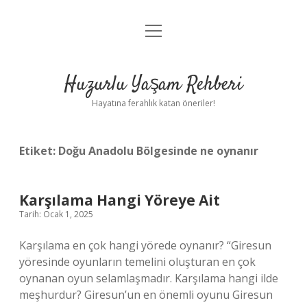
menüyü
Anasayfa
aç
Gizlilik Politikası
Huzurlu Yaşam Rehberi
Yasal Uyarı
Hayatına ferahlık katan öneriler!
Hakkımızda
Etiket:
Doğu Anadolu Bölgesinde ne oynanır
Karşılama Hangi Yöreye Ait
Tarih: Ocak 1, 2025
Karşılama en çok hangi yörede oynanır? “Giresun
yöresinde oyunların temelini oluşturan en çok
oynanan oyun selamlaşmadır. Karşılama hangi ilde
meşhurdur? Giresun’un en önemli oyunu Giresun