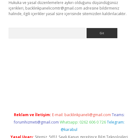
Hukuka ve yasal düzenlemelere aykırı olduğunu düşündüğünüz
içerikleri,
backlinkpanelicomtr@gmail.com
adresine bildirmeniz
halinde, ilgili içerikler yasal süre içerisinde sitemizden kaldırılacaktır.
Arama
tulipbetgiris.org
Reklam ve İletişim:
E-mail:
backlinkpaneli@gmail.com
Teams:
forumhizmeti@gmail.com
Whatsapp: 0262 606 0 726
Telegram:
@karabul
Yasal Uyarı:
Sitemiz, 5651 Sayılı Kanun gereğince Bilgi Teknolojileri