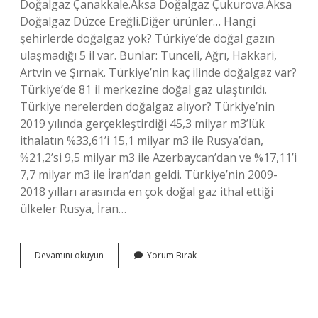
Doğalgaz Çanakkale.Aksa Doğalgaz Çukurova.Aksa
Doğalgaz Düzce Ereğli.Diğer ürünler… Hangi
şehirlerde doğalgaz yok? Türkiye’de doğal gazın
ulaşmadığı 5 il var. Bunlar: Tunceli, Ağrı, Hakkari,
Artvin ve Şırnak. Türkiye’nin kaç ilinde doğalgaz var?
Türkiye’de 81 il merkezine doğal gaz ulaştırıldı.
Türkiye nerelerden doğalgaz alıyor? Türkiye’nin
2019 yılında gerçekleştirdiği 45,3 milyar m3’lük
ithalatın %33,61’i 15,1 milyar m3 ile Rusya’dan,
%21,2’si 9,5 milyar m3 ile Azerbaycan’dan ve %17,11’i
7,7 milyar m3 ile İran’dan geldi. Türkiye’nin 2009-
2018 yılları arasında en çok doğal gaz ithal ettiği
ülkeler Rusya, İran…
Her
Devamını okuyun
Yorum Bırak
Ilde
Doğalgaz
Var
Mı