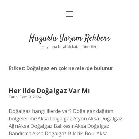
menüyü
Anasayfa
aç
Gizlilik Politikası
Huzurlu Yaşam Rehberi
Yasal Uyarı
Hayatına ferahlık katan öneriler!
Hakkımızda
Etiket:
Doğalgaz en çok nerelerde bulunur
Her Ilde Doğalgaz Var Mı
Tarih: Ekim 9, 2024
Doğalgaz hangi illerde var? Doğalgaz dağıtım
bölgelerimizAksa Doğalgaz Afyon.Aksa Doğalgaz
AğrıAksa Doğalgaz Balıkesir.Aksa Doğalgaz
Bandırma.Aksa Doğalgaz Bilecik-Bolu.Aksa