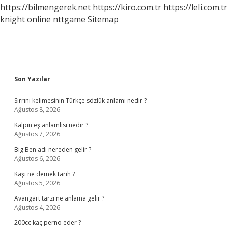
https://bilmengerek.net
https://kiro.com.tr
https://leli.com.tr
knight online
nttgame
Sitemap
Sidebar
Son Yazılar
Sırrını kelimesinin Türkçe sözlük anlamı nedir ?
Ağustos 8, 2026
Kalpın eş anlamlısı nedir ?
Ağustos 7, 2026
Big Ben adı nereden gelir ?
Ağustos 6, 2026
Kaşi ne demek tarih ?
Ağustos 5, 2026
Avangart tarzı ne anlama gelir ?
Ağustos 4, 2026
200cc kaç perno eder ?